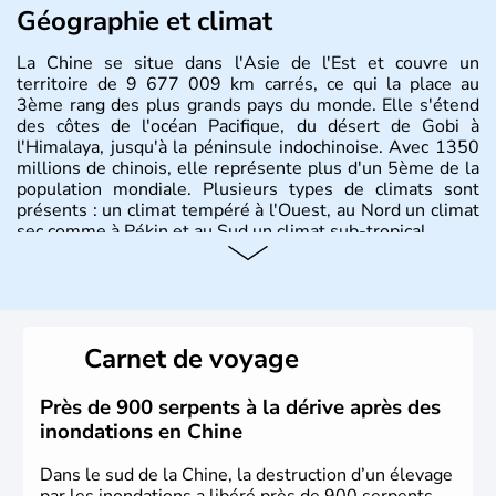
Géographie et climat
La Chine se situe dans l'Asie de l'Est et couvre un
territoire de 9 677 009 km carrés, ce qui la place au
3ème rang des plus grands pays du monde. Elle s'étend
des côtes de l'océan Pacifique, du désert de Gobi à
l'Himalaya, jusqu'à la péninsule indochinoise. Avec 1350
millions de chinois, elle représente plus d'un 5ème de la
population mondiale. Plusieurs types de climats sont
présents : un climat tempéré à l'Ouest, au Nord un climat
sec comme à Pékin et au Sud un climat sub-tropical.
Histoire et administration
La civilisation chinoise est l'une des plus anciennes et son
histoire a été nourrie d'une succession de nombreuses
Carnet de voyage
dynasties. La dynastie Qing a été la dernière à régner
jusqu'aux guerres de l'opium lorsque la Chine s'est
constituée comme nation et a retrouvé son indépendance
Près de 900 serpents à la dérive après des
en 1945. Illustre pays en matière d'inventions avant-
inondations en Chine
gardistes, la Chine a été la première utilisatrice du papier,
de l'imprimerie à caractères mobiles, de la boussole et de
Dans le sud de la Chine, la destruction d’un élevage
la poudre à canon.