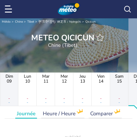
Météo
Chine
Tibet
ཉིང་ཁྲི་གྲོང་ཁྱེར། / 林芝市 / Nyingchi
Qicicun
METEO QICICUN
Chine (Tibet)
Dim
Lun
Mar
Mer
Jeu
Ven
Sam
D
09
10
11
12
13
14
15
-
-
-
-
-
-
-
-
-
-
-
-
-
-
Journée
Heure / Heure
Comparer