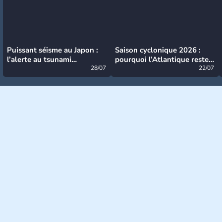
Puissant séisme au Japon :
Saison cyclonique 2026 :
l’alerte au tsunami
pourquoi l’Atlantique reste
désormais levée
28/07
très calme à ce stade ?
22/07