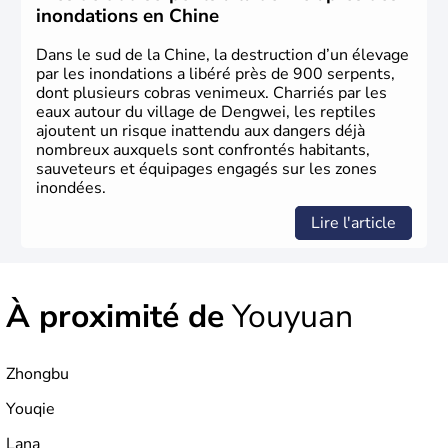
en 1945. Illustre pays en matière d'inventions avant-
inondations en Chine
gardistes, la Chine a été la première utilisatrice du papier,
de l'imprimerie à caractères mobiles, de la boussole et de
Dans le sud de la Chine, la destruction d’un élevage
la poudre à canon.
par les inondations a libéré près de 900 serpents,
dont plusieurs cobras venimeux. Charriés par les
eaux autour du village de Dengwei, les reptiles
ajoutent un risque inattendu aux dangers déjà
nombreux auxquels sont confrontés habitants,
sauveteurs et équipages engagés sur les zones
inondées.
Lire l'article
À proximité de
Youyuan
Zhongbu
Youqie
Lana