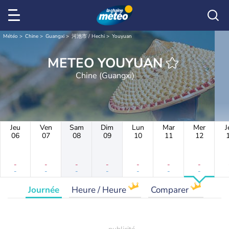
Météo
Chine
Guangxi
河池市 / Hechi
Youyuan
METEO YOUYUAN
Chine (Guangxi)
Jeu
Ven
Sam
Dim
Lun
Mar
Mer
J
06
07
08
09
10
11
12
-
-
-
-
-
-
-
-
-
-
-
-
-
-
Journée
Heure / Heure
Comparer