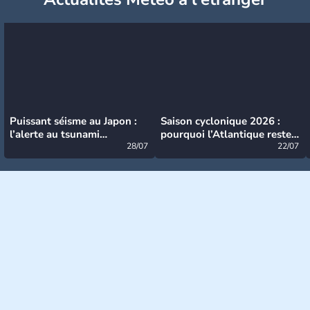
Puissant séisme au Japon :
Saison cyclonique 2026 :
l’alerte au tsunami
pourquoi l’Atlantique reste
désormais levée
28/07
très calme à ce stade ?
22/07