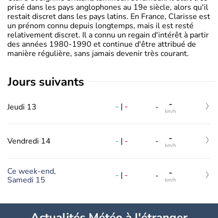
prisé dans les pays anglophones au 19e siècle, alors qu'il
restait discret dans les pays latins. En France, Clarisse est
un prénom connu depuis longtemps, mais il est resté
relativement discret. Il a connu un regain d'intérêt à partir
des années 1980-1990 et continue d'être attribué de
manière régulière, sans jamais devenir très courant.
jours suivants
-
-
|
-
Jeudi 13
-
km/h
-
-
|
-
Vendredi 14
-
km/h
Ce week-end,
-
-
|
-
-
Samedi 15
km/h
Actualités Météo à l'étranger