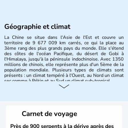
Géographie et climat
La Chine se situe dans l'Asie de l'Est et couvre un
territoire de 9 677 009 km carrés, ce qui la place au
3ème rang des plus grands pays du monde. Elle s'étend
des côtes de l'océan Pacifique, du désert de Gobi à
l'Himalaya, jusqu'à la péninsule indochinoise. Avec 1350
millions de chinois, elle représente plus d'un 5ème de la
population mondiale. Plusieurs types de climats sont
présents : un climat tempéré à l'Ouest, au Nord un climat
sec comme à Pékin et au Sud un climat sub-tropical.
Histoire et administration
La civilisation chinoise est l'une des plus anciennes et son
histoire a été nourrie d'une succession de nombreuses
Carnet de voyage
dynasties. La dynastie Qing a été la dernière à régner
jusqu'aux guerres de l'opium lorsque la Chine s'est
constituée comme nation et a retrouvé son indépendance
Près de 900 serpents à la dérive après des