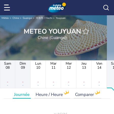
Météo
Chine
Guangxi
河池市 / Hechi
Youyuan
METEO YOUYUAN
Chine (Guangxi)
Sam
Dim
Lun
Mar
Mer
Jeu
Ven
S
08
09
10
11
12
13
14
-
-
-
-
-
-
-
-
-
-
-
-
-
-
Journée
Heure / Heure
Comparer