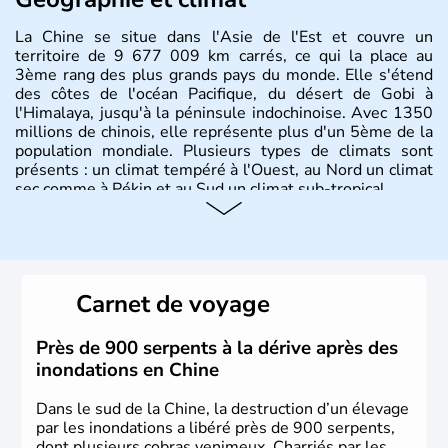
La Chine se situe dans l'Asie de l'Est et couvre un
territoire de 9 677 009 km carrés, ce qui la place au
3ème rang des plus grands pays du monde. Elle s'étend
des côtes de l'océan Pacifique, du désert de Gobi à
l'Himalaya, jusqu'à la péninsule indochinoise. Avec 1350
millions de chinois, elle représente plus d'un 5ème de la
population mondiale. Plusieurs types de climats sont
présents : un climat tempéré à l'Ouest, au Nord un climat
sec comme à Pékin et au Sud un climat sub-tropical.
Histoire et administration
La civilisation chinoise est l'une des plus anciennes et son
histoire a été nourrie d'une succession de nombreuses
Carnet de voyage
dynasties. La dynastie Qing a été la dernière à régner
jusqu'aux guerres de l'opium lorsque la Chine s'est
constituée comme nation et a retrouvé son indépendance
Près de 900 serpents à la dérive après des
en 1945. Illustre pays en matière d'inventions avant-
inondations en Chine
gardistes, la Chine a été la première utilisatrice du papier,
de l'imprimerie à caractères mobiles, de la boussole et de
Dans le sud de la Chine, la destruction d’un élevage
la poudre à canon.
par les inondations a libéré près de 900 serpents,
dont plusieurs cobras venimeux. Charriés par les