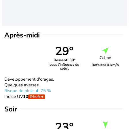
Après-midi
29°
Calme
Ressenti 39°
sous l’influence du
Rafales
10 km/h
soleil
Développement d'orages.
Quelques averses.
Risque de pluie
75 %
Indice UV
10
Très fort
Soir
23°