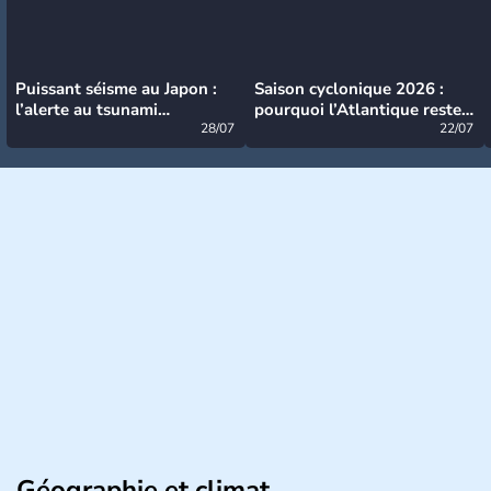
Puissant séisme au Japon :
Saison cyclonique 2026 :
l’alerte au tsunami
pourquoi l’Atlantique reste
désormais levée
28/07
très calme à ce stade ?
22/07
Géographie et climat