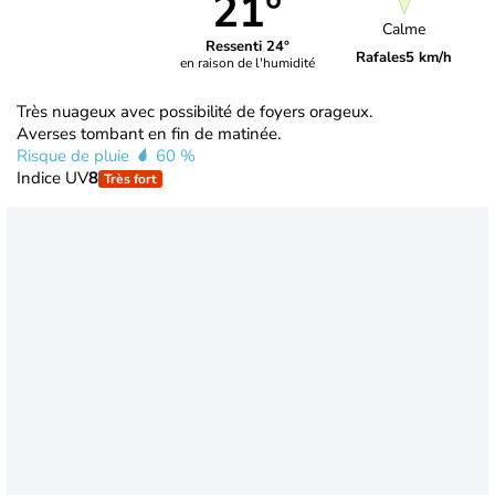
21°
Calme
Ressenti 24°
Rafales
5 km/h
en raison de l'humidité
Très nuageux avec possibilité de foyers orageux.
Averses tombant en fin de matinée.
Risque de pluie
60 %
Indice UV
8
Très fort