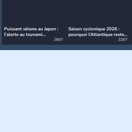
Puissant séisme au Japon :
Saison cyclonique 2026 :
l’alerte au tsunami
pourquoi l’Atlantique reste
désormais levée
28/07
très calme à ce stade ?
22/07