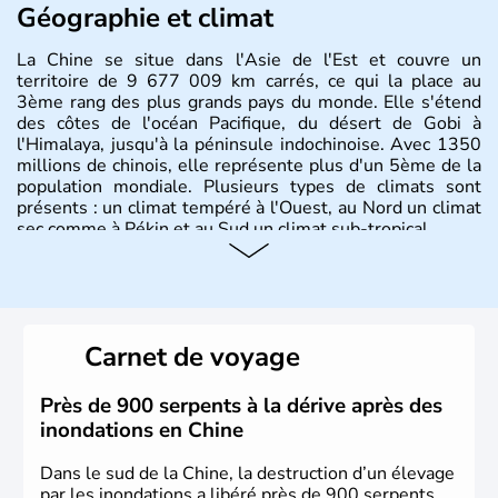
Géographie et climat
La Chine se situe dans l'Asie de l'Est et couvre un
territoire de 9 677 009 km carrés, ce qui la place au
3ème rang des plus grands pays du monde. Elle s'étend
des côtes de l'océan Pacifique, du désert de Gobi à
l'Himalaya, jusqu'à la péninsule indochinoise. Avec 1350
millions de chinois, elle représente plus d'un 5ème de la
population mondiale. Plusieurs types de climats sont
présents : un climat tempéré à l'Ouest, au Nord un climat
sec comme à Pékin et au Sud un climat sub-tropical.
Histoire et administration
La civilisation chinoise est l'une des plus anciennes et son
histoire a été nourrie d'une succession de nombreuses
Carnet de voyage
dynasties. La dynastie Qing a été la dernière à régner
jusqu'aux guerres de l'opium lorsque la Chine s'est
constituée comme nation et a retrouvé son indépendance
Près de 900 serpents à la dérive après des
en 1945. Illustre pays en matière d'inventions avant-
inondations en Chine
gardistes, la Chine a été la première utilisatrice du papier,
de l'imprimerie à caractères mobiles, de la boussole et de
Dans le sud de la Chine, la destruction d’un élevage
la poudre à canon.
par les inondations a libéré près de 900 serpents,