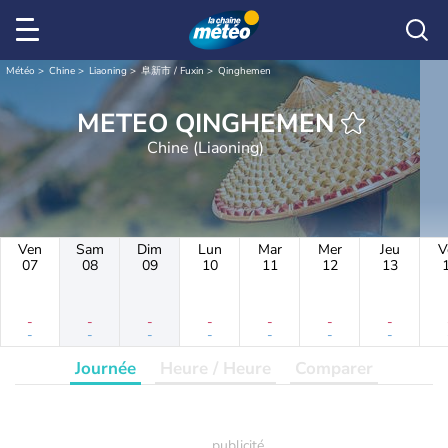
Météo
Chine
Liaoning
阜新市 / Fuxin
Qinghemen
METEO QINGHEMEN
Chine (Liaoning)
Ven
Sam
Dim
Lun
Mar
Mer
Jeu
V
07
08
09
10
11
12
13
-
-
-
-
-
-
-
-
-
-
-
-
-
-
Journée
Heure / Heure
Comparer