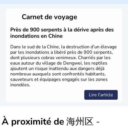
La civilisation chinoise est l'une des plus anciennes et son
histoire a été nourrie d'une succession de nombreuses
Carnet de voyage
dynasties. La dynastie Qing a été la dernière à régner
jusqu'aux guerres de l'opium lorsque la Chine s'est
constituée comme nation et a retrouvé son indépendance
Près de 900 serpents à la dérive après des
en 1945. Illustre pays en matière d'inventions avant-
inondations en Chine
gardistes, la Chine a été la première utilisatrice du papier,
de l'imprimerie à caractères mobiles, de la boussole et de
Dans le sud de la Chine, la destruction d’un élevage
la poudre à canon.
par les inondations a libéré près de 900 serpents,
dont plusieurs cobras venimeux. Charriés par les
eaux autour du village de Dengwei, les reptiles
ajoutent un risque inattendu aux dangers déjà
nombreux auxquels sont confrontés habitants,
sauveteurs et équipages engagés sur les zones
inondées.
Lire l'article
À proximité de
海州区 -