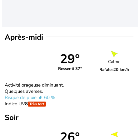
Après-midi
29°
Calme
Ressenti 37°
Rafales
20 km/h
Activité orageuse diminuant.
Quelques averses.
Risque de pluie
60 %
Indice UV
8
Très fort
Soir
26°