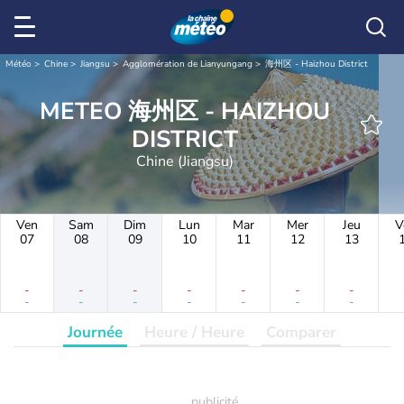
Météo
Chine
Jiangsu
Agglomération de Lianyungang
海州区 - Haizhou District
METEO 海州区 - HAIZHOU
DISTRICT
Chine (Jiangsu)
Ven
Sam
Dim
Lun
Mar
Mer
Jeu
V
07
08
09
10
11
12
13
-
-
-
-
-
-
-
-
-
-
-
-
-
-
Journée
Heure / Heure
Comparer