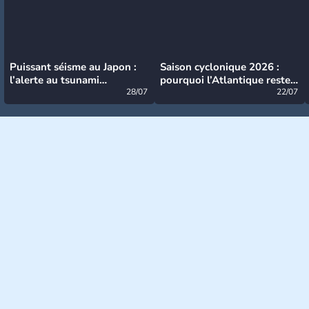
Puissant séisme au Japon :
Saison cyclonique 2026 :
l’alerte au tsunami
pourquoi l’Atlantique reste
désormais levée
28/07
très calme à ce stade ?
22/07