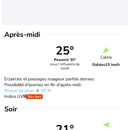
Après-midi
25°
Calme
Ressenti 30°
sous l’influence du
Rafales
15 km/h
soleil
Eclaircies et passages nuageux parfois denses.
Possibilité d'averses en fin d'après-midi.
Risque de pluie
30 %
Indice UV
9
Très fort
Soir
21°