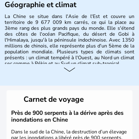
Géographie et climat
La Chine se situe dans l'Asie de l'Est et couvre un
territoire de 9 677 009 km carrés, ce qui la place au
3ème rang des plus grands pays du monde. Elle s'étend
des côtes de l'océan Pacifique, du désert de Gobi à
l'Himalaya, jusqu'à la péninsule indochinoise. Avec 1350
millions de chinois, elle représente plus d'un 5ème de la
population mondiale. Plusieurs types de climats sont
présents : un climat tempéré à l'Ouest, au Nord un climat
sec comme à Pékin et au Sud un climat sub-tropical.
Histoire et administration
La civilisation chinoise est l'une des plus anciennes et son
histoire a été nourrie d'une succession de nombreuses
Carnet de voyage
dynasties. La dynastie Qing a été la dernière à régner
jusqu'aux guerres de l'opium lorsque la Chine s'est
constituée comme nation et a retrouvé son indépendance
Près de 900 serpents à la dérive après des
en 1945. Illustre pays en matière d'inventions avant-
inondations en Chine
gardistes, la Chine a été la première utilisatrice du papier,
de l'imprimerie à caractères mobiles, de la boussole et de
Dans le sud de la Chine, la destruction d’un élevage
la poudre à canon.
par les inondations a libéré près de 900 serpents,