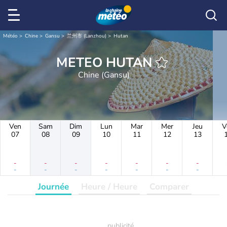
Météo
Chine
Gansu
兰州市 (Lanzhou)
Hutan
METEO HUTAN
Chine (Gansu)
Ven
Sam
Dim
Lun
Mar
Mer
Jeu
V
07
08
09
10
11
12
13
-
-
-
-
-
-
-
-
-
-
-
-
-
-
Journée
Heure / Heure
Comparer