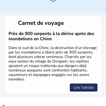
Histoire et administration
La civilisation chinoise est l'une des plus anciennes et son
histoire a été nourrie d'une succession de nombreuses
Carnet de voyage
dynasties. La dynastie Qing a été la dernière à régner
jusqu'aux guerres de l'opium lorsque la Chine s'est
constituée comme nation et a retrouvé son indépendance
Près de 900 serpents à la dérive après des
en 1945. Illustre pays en matière d'inventions avant-
inondations en Chine
gardistes, la Chine a été la première utilisatrice du papier,
de l'imprimerie à caractères mobiles, de la boussole et de
Dans le sud de la Chine, la destruction d’un élevage
la poudre à canon.
par les inondations a libéré près de 900 serpents,
dont plusieurs cobras venimeux. Charriés par les
eaux autour du village de Dengwei, les reptiles
ajoutent un risque inattendu aux dangers déjà
nombreux auxquels sont confrontés habitants,
sauveteurs et équipages engagés sur les zones
inondées.
Lire l'article