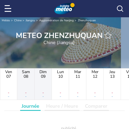
Météo
Chine
Jiangsu
Agglomération de Nanjing
Zhenzhuquan
METEO ZHENZHUQUAN
Chine (Jiangsu)
Ven
Sam
Dim
Lun
Mar
Mer
Jeu
V
07
08
09
10
11
12
13
-
-
-
-
-
-
-
-
-
-
-
-
-
-
Journée
Heure / Heure
Comparer