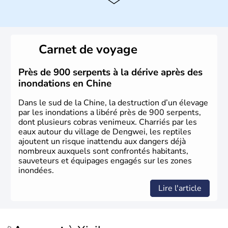
Histoire et administration
La civilisation chinoise est l'une des plus anciennes et son
histoire a été nourrie d'une succession de nombreuses
Carnet de voyage
dynasties. La dynastie Qing a été la dernière à régner
jusqu'aux guerres de l'opium lorsque la Chine s'est
constituée comme nation et a retrouvé son indépendance
Près de 900 serpents à la dérive après des
en 1945. Illustre pays en matière d'inventions avant-
inondations en Chine
gardistes, la Chine a été la première utilisatrice du papier,
de l'imprimerie à caractères mobiles, de la boussole et de
Dans le sud de la Chine, la destruction d’un élevage
la poudre à canon.
par les inondations a libéré près de 900 serpents,
dont plusieurs cobras venimeux. Charriés par les
eaux autour du village de Dengwei, les reptiles
ajoutent un risque inattendu aux dangers déjà
nombreux auxquels sont confrontés habitants,
sauveteurs et équipages engagés sur les zones
inondées.
Lire l'article