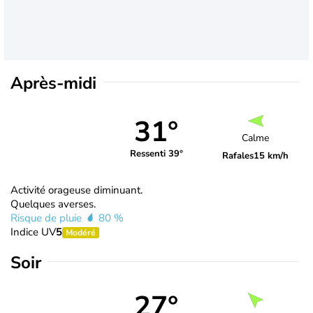
Après-midi
31°
Calme
Ressenti 39°
Rafales
15 km/h
Activité orageuse diminuant.
Quelques averses.
Risque de pluie
80 %
Indice UV
5
Modéré
Soir
27°