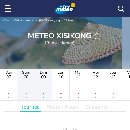
Météo
Chine
Henan
安阳市 / Anyang
Xisikong
METEO XISIKONG
Chine (Henan)
Ven
Sam
Dim
Lun
Mar
Mer
Jeu
V
07
08
09
10
11
12
13
-
-
-
-
-
-
-
-
-
-
-
-
-
-
Journée
Heure / Heure
Comparer