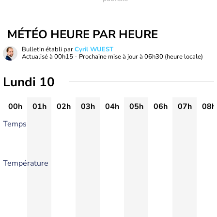
MÉTÉO HEURE PAR HEURE
Bulletin établi par
Cyril WUEST
Actualisé à
00h15
- Prochaine mise à jour à
06h30
(heure locale)
Lundi 10
00h
01h
02h
03h
04h
05h
06h
07h
08h
Temps
Température