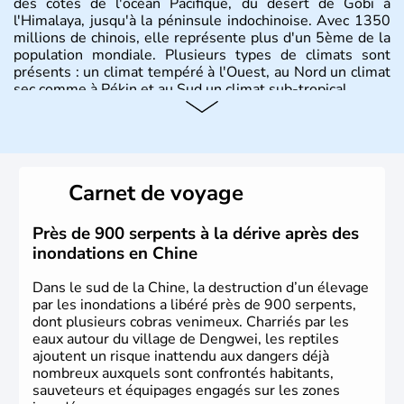
des côtes de l'océan Pacifique, du désert de Gobi à
l'Himalaya, jusqu'à la péninsule indochinoise. Avec 1350
millions de chinois, elle représente plus d'un 5ème de la
population mondiale. Plusieurs types de climats sont
présents : un climat tempéré à l'Ouest, au Nord un climat
sec comme à Pékin et au Sud un climat sub-tropical.
Histoire et administration
La civilisation chinoise est l'une des plus anciennes et son
histoire a été nourrie d'une succession de nombreuses
Carnet de voyage
dynasties. La dynastie Qing a été la dernière à régner
jusqu'aux guerres de l'opium lorsque la Chine s'est
constituée comme nation et a retrouvé son indépendance
Près de 900 serpents à la dérive après des
en 1945. Illustre pays en matière d'inventions avant-
inondations en Chine
gardistes, la Chine a été la première utilisatrice du papier,
de l'imprimerie à caractères mobiles, de la boussole et de
Dans le sud de la Chine, la destruction d’un élevage
la poudre à canon.
par les inondations a libéré près de 900 serpents,
dont plusieurs cobras venimeux. Charriés par les
eaux autour du village de Dengwei, les reptiles
ajoutent un risque inattendu aux dangers déjà
nombreux auxquels sont confrontés habitants,
sauveteurs et équipages engagés sur les zones