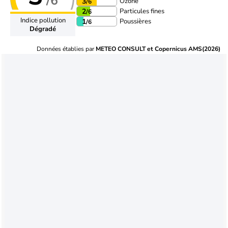
/6
Ozone
3
/6
Particules fines
2
/6
Indice pollution
Poussières
1
/6
Dégradé
Données établies par
METEO CONSULT et Copernicus AMS(2026)