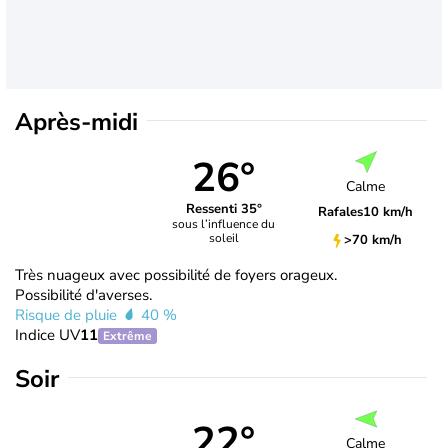
Après-midi
26°
Calme
Ressenti 35°
Rafales
10 km/h
sous l’influence du
soleil
>70 km/h
Très nuageux avec possibilité de foyers orageux.
Possibilité d'averses.
Risque de pluie
40 %
Indice UV
11
Extrême
Soir
22°
Calme