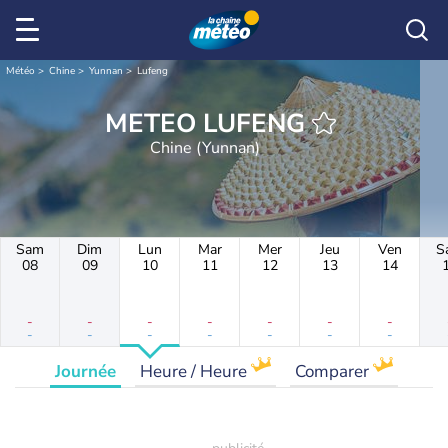
Météo
Chine
Yunnan
Lufeng
METEO LUFENG
Chine (Yunnan)
Sam
Dim
Lun
Mar
Mer
Jeu
Ven
S
08
09
10
11
12
13
14
-
-
-
-
-
-
-
-
-
-
-
-
-
-
Journée
Heure / Heure
Comparer