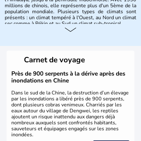
millions de chinois, elle représente plus d'un 5ème de la
population mondiale. Plusieurs types de climats sont
présents : un climat tempéré à l'Ouest, au Nord un climat
sec comme à Pékin et au Sud un climat sub-tropical.
Histoire et administration
La civilisation chinoise est l'une des plus anciennes et son
histoire a été nourrie d'une succession de nombreuses
Carnet de voyage
dynasties. La dynastie Qing a été la dernière à régner
jusqu'aux guerres de l'opium lorsque la Chine s'est
constituée comme nation et a retrouvé son indépendance
Près de 900 serpents à la dérive après des
en 1945. Illustre pays en matière d'inventions avant-
inondations en Chine
gardistes, la Chine a été la première utilisatrice du papier,
de l'imprimerie à caractères mobiles, de la boussole et de
Dans le sud de la Chine, la destruction d’un élevage
la poudre à canon.
par les inondations a libéré près de 900 serpents,
dont plusieurs cobras venimeux. Charriés par les
eaux autour du village de Dengwei, les reptiles
ajoutent un risque inattendu aux dangers déjà
nombreux auxquels sont confrontés habitants,
sauveteurs et équipages engagés sur les zones
inondées.