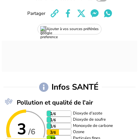
Partager
Ajouter à vos sources préférées
Infos SANTÉ
Pollution et qualité de l'air
Dioxyde d'azote
1
/6
Dioxyde de soufre
1
/6
3
Monoxyde de carbone
1
/6
/6
Ozone
3
/6
Particules fines
2
/6