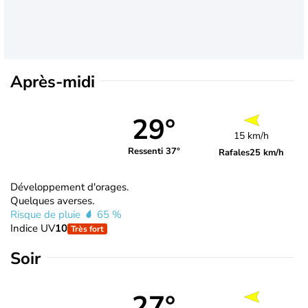
Après-midi
29°
15 km/h
Ressenti 37°
Rafales
25 km/h
Développement d'orages.
Quelques averses.
Risque de pluie
65 %
Indice UV
10
Très fort
Soir
27°