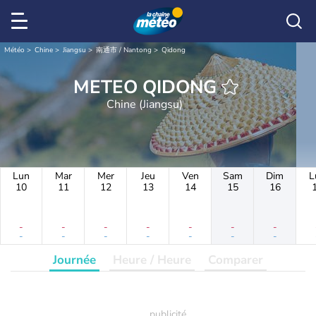
Météo
Chine
Jiangsu
南通市 / Nantong
Qidong
METEO QIDONG
Chine (Jiangsu)
Lun
Mar
Mer
Jeu
Ven
Sam
Dim
L
10
11
12
13
14
15
16
-
-
-
-
-
-
-
-
-
-
-
-
-
-
Journée
Heure / Heure
Comparer