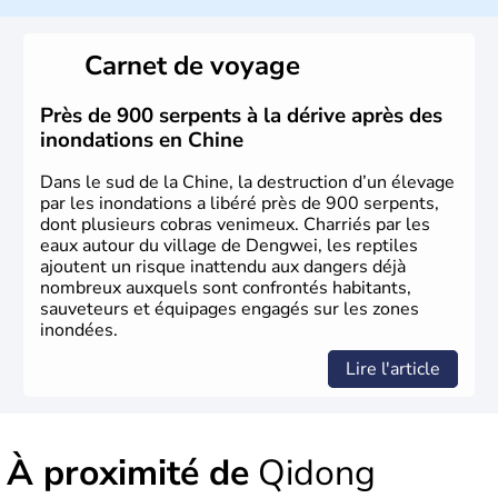
La civilisation chinoise est l'une des plus anciennes et son
histoire a été nourrie d'une succession de nombreuses
Carnet de voyage
dynasties. La dynastie Qing a été la dernière à régner
jusqu'aux guerres de l'opium lorsque la Chine s'est
constituée comme nation et a retrouvé son indépendance
Près de 900 serpents à la dérive après des
en 1945. Illustre pays en matière d'inventions avant-
inondations en Chine
gardistes, la Chine a été la première utilisatrice du papier,
de l'imprimerie à caractères mobiles, de la boussole et de
Dans le sud de la Chine, la destruction d’un élevage
la poudre à canon.
par les inondations a libéré près de 900 serpents,
dont plusieurs cobras venimeux. Charriés par les
eaux autour du village de Dengwei, les reptiles
ajoutent un risque inattendu aux dangers déjà
nombreux auxquels sont confrontés habitants,
sauveteurs et équipages engagés sur les zones
inondées.
Lire l'article
À proximité de
Qidong