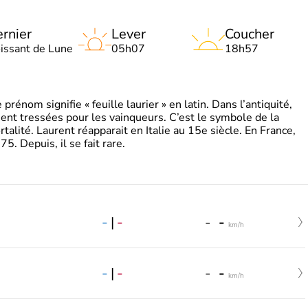
rnier
Lever
Coucher
oissant de Lune
05h07
18h57
énom signifie « feuille laurier » en latin. Dans l’antiquité,
ient tressées pour les vainqueurs. C’est le symbole de la
rtalité. Laurent réapparait en Italie au 15e siècle. En France,
. Depuis, il se fait rare.
-
|
-
-
-
km/h
-
|
-
-
-
km/h