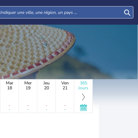
Mar
Mer
Jeu
Ven
365
18
19
20
21
Jours
-
-
-
-
-
-
-
-