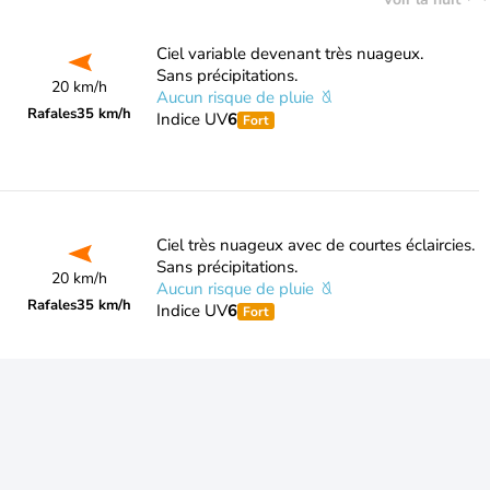
Ciel variable devenant très nuageux.
Sans précipitations.
20 km/h
Aucun risque de pluie
Rafales
35 km/h
Indice UV
6
Fort
Ciel très nuageux avec de courtes éclaircies.
Sans précipitations.
20 km/h
Aucun risque de pluie
Rafales
35 km/h
Indice UV
6
Fort