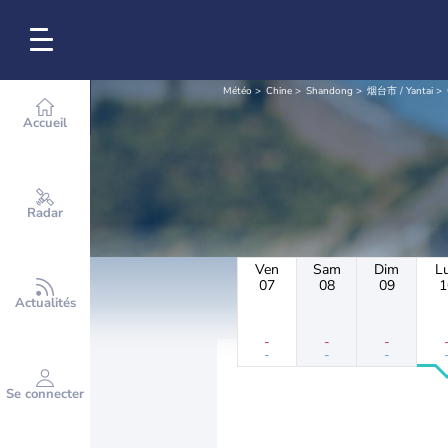
Météo
Chine
Shandong
烟台市 / Yantai
Accueil
Radar
Ven
Sam
Dim
L
07
08
09
1
Actualités
-
-
-
-
-
-
Se connecter