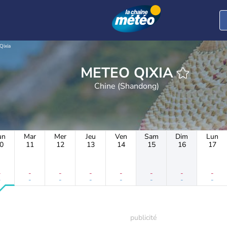
Qixia
METEO QIXIA
Chine (Shandong)
un
Mar
Mer
Jeu
Ven
Sam
Dim
Lun
0
11
12
13
14
15
16
17
-
-
-
-
-
-
-
-
-
-
-
-
-
-
-
-