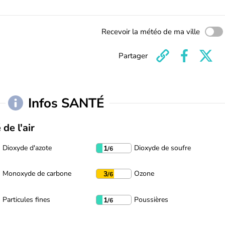
Recevoir la météo de ma ville
Partager
Infos SANTÉ
 de l'air
Dioxyde d'azote
Dioxyde de soufre
1
/6
Monoxyde de carbone
Ozone
3
/6
Particules fines
Poussières
1
/6