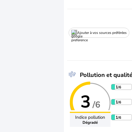
Ajouter à vos sources préférées
Pollution et qualité
1
/6
3
/6
1
/6
Indice pollution
1
/6
Dégradé