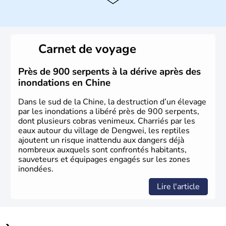
Histoire et administration
La civilisation chinoise est l'une des plus anciennes et son
histoire a été nourrie d'une succession de nombreuses
Carnet de voyage
dynasties. La dynastie Qing a été la dernière à régner
jusqu'aux guerres de l'opium lorsque la Chine s'est
constituée comme nation et a retrouvé son indépendance
Près de 900 serpents à la dérive après des
en 1945. Illustre pays en matière d'inventions avant-
inondations en Chine
gardistes, la Chine a été la première utilisatrice du papier,
de l'imprimerie à caractères mobiles, de la boussole et de
Dans le sud de la Chine, la destruction d’un élevage
la poudre à canon.
par les inondations a libéré près de 900 serpents,
dont plusieurs cobras venimeux. Charriés par les
eaux autour du village de Dengwei, les reptiles
ajoutent un risque inattendu aux dangers déjà
nombreux auxquels sont confrontés habitants,
sauveteurs et équipages engagés sur les zones
inondées.
Lire l'article