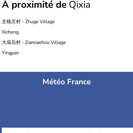
À proximité de
Qixia
主格庄村 - Zhuge Village
Xicheng
大庙后村 - Damiaohou Village
Yingpan
Météo France