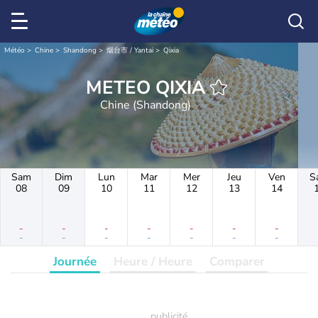
Météo
Chine
Shandong
烟台市 / Yantai
Qixia
METEO QIXIA
Chine (Shandong)
Sam
Dim
Lun
Mar
Mer
Jeu
Ven
S
08
09
10
11
12
13
14
-
-
-
-
-
-
-
-
-
-
-
-
-
-
Journée
Heure / Heure
Comparer