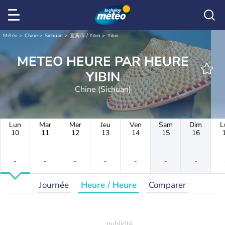
Météo
Chine
Sichuan
宜宾市 / Yibin
Yibin
METEO HEURE PAR HEURE
YIBIN
Chine (Sichuan)
Lun
Mar
Mer
Jeu
Ven
Sam
Dim
L
10
11
12
13
14
15
16
-
-
-
-
-
-
-
-
-
-
-
-
-
-
Journée
Heure / Heure
Comparer