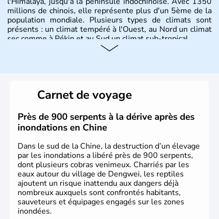
l'Himalaya, jusqu'à la péninsule indochinoise. Avec 1350
millions de chinois, elle représente plus d'un 5ème de la
population mondiale. Plusieurs types de climats sont
présents : un climat tempéré à l'Ouest, au Nord un climat
sec comme à Pékin et au Sud un climat sub-tropical.
Histoire et administration
La civilisation chinoise est l'une des plus anciennes et son
histoire a été nourrie d'une succession de nombreuses
Carnet de voyage
dynasties. La dynastie Qing a été la dernière à régner
jusqu'aux guerres de l'opium lorsque la Chine s'est
constituée comme nation et a retrouvé son indépendance
Près de 900 serpents à la dérive après des
en 1945. Illustre pays en matière d'inventions avant-
inondations en Chine
gardistes, la Chine a été la première utilisatrice du papier,
de l'imprimerie à caractères mobiles, de la boussole et de
Dans le sud de la Chine, la destruction d’un élevage
la poudre à canon.
par les inondations a libéré près de 900 serpents,
dont plusieurs cobras venimeux. Charriés par les
eaux autour du village de Dengwei, les reptiles
ajoutent un risque inattendu aux dangers déjà
nombreux auxquels sont confrontés habitants,
sauveteurs et équipages engagés sur les zones
inondées.