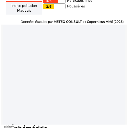
Particules fines
4
/6
Indice pollution
Poussières
3
/6
Mauvais
Données établies par
METEO CONSULT et Copernicus AMS(2026)