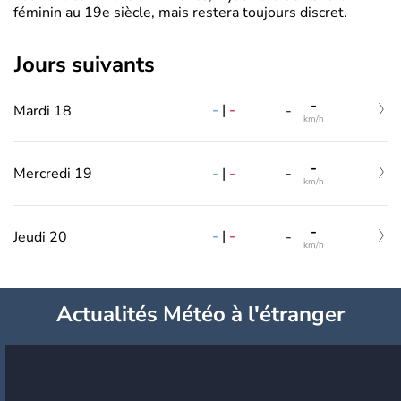
féminin au 19e siècle, mais restera toujours discret.
jours suivants
-
-
|
-
Mardi 18
-
km/h
-
-
|
-
Mercredi 19
-
km/h
-
-
|
-
Jeudi 20
-
km/h
Actualités Météo à l'étranger