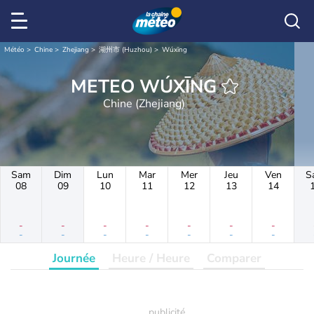
Météo
Chine
Zhejiang
湖州市 (Huzhou)
Wúxīng
METEO WÚXĪNG
Chine (Zhejiang)
Sam
Dim
Lun
Mar
Mer
Jeu
Ven
S
08
09
10
11
12
13
14
-
-
-
-
-
-
-
-
-
-
-
-
-
-
Journée
Heure / Heure
Comparer