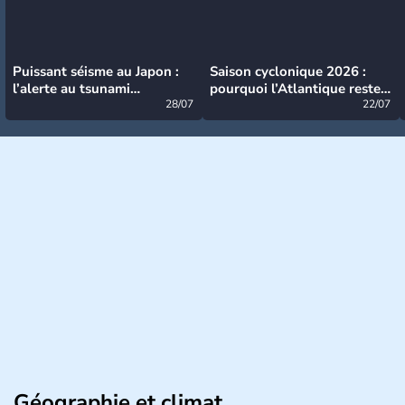
Puissant séisme au Japon :
Saison cyclonique 2026 :
l’alerte au tsunami
pourquoi l’Atlantique reste
désormais levée
28/07
très calme à ce stade ?
22/07
Géographie et climat