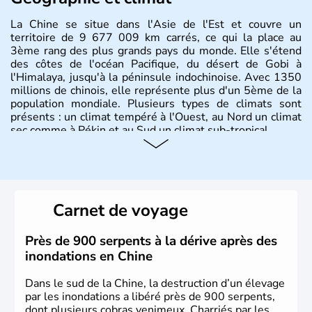
La Chine se situe dans l'Asie de l'Est et couvre un
territoire de 9 677 009 km carrés, ce qui la place au
3ème rang des plus grands pays du monde. Elle s'étend
des côtes de l'océan Pacifique, du désert de Gobi à
l'Himalaya, jusqu'à la péninsule indochinoise. Avec 1350
millions de chinois, elle représente plus d'un 5ème de la
population mondiale. Plusieurs types de climats sont
présents : un climat tempéré à l'Ouest, au Nord un climat
sec comme à Pékin et au Sud un climat sub-tropical.
Histoire et administration
La civilisation chinoise est l'une des plus anciennes et son
histoire a été nourrie d'une succession de nombreuses
Carnet de voyage
dynasties. La dynastie Qing a été la dernière à régner
jusqu'aux guerres de l'opium lorsque la Chine s'est
constituée comme nation et a retrouvé son indépendance
Près de 900 serpents à la dérive après des
en 1945. Illustre pays en matière d'inventions avant-
inondations en Chine
gardistes, la Chine a été la première utilisatrice du papier,
de l'imprimerie à caractères mobiles, de la boussole et de
Dans le sud de la Chine, la destruction d’un élevage
la poudre à canon.
par les inondations a libéré près de 900 serpents,
dont plusieurs cobras venimeux. Charriés par les