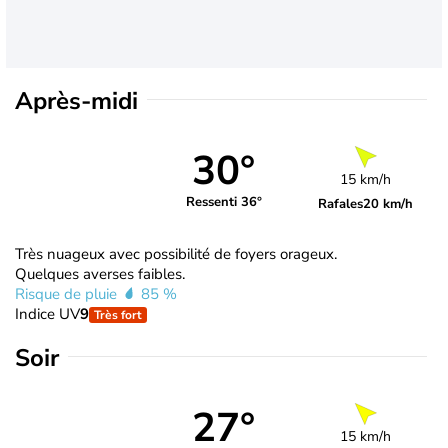
Après-midi
30°
15 km/h
Ressenti 36°
Rafales
20 km/h
Très nuageux avec possibilité de foyers orageux.
Quelques averses faibles.
Risque de pluie
85 %
Indice UV
9
Très fort
Soir
27°
15 km/h