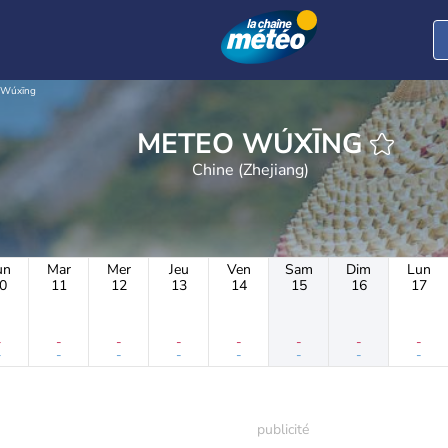
Wúxīng
METEO WÚXĪNG
Chine (Zhejiang)
un
Mar
Mer
Jeu
Ven
Sam
Dim
Lun
0
11
12
13
14
15
16
17
-
-
-
-
-
-
-
-
-
-
-
-
-
-
-
-