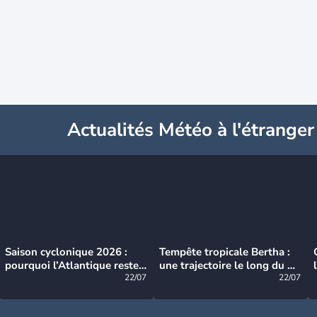
Actualités Météo à l'étranger
Saison cyclonique 2026 :
Tempête tropicale Bertha :
pourquoi l’Atlantique reste
une trajectoire le long du du
très calme à ce stade ?
22/07
littoral américain
22/07