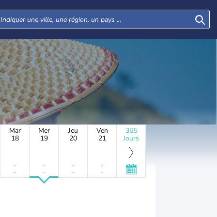
Mar
Mer
Jeu
Ven
365
18
19
20
21
Jours
-
-
-
-
-
-
-
-