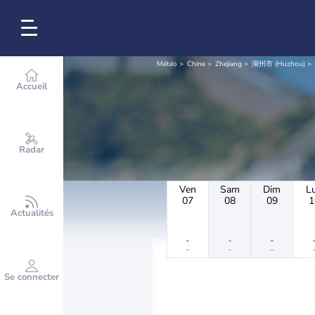
Météo
Chine
Zhejiang
湖州市 (Huzhou)
Accueil
Radar
Ven
Sam
Dim
L
07
08
09
1
Actualités
-
-
-
-
-
-
Se connecter