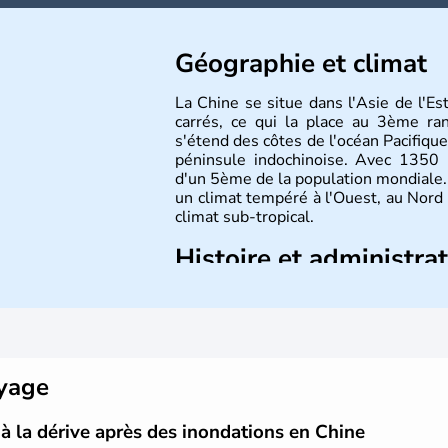
Géographie et climat
La Chine se situe dans l'Asie de l'E
carrés, ce qui la place au 3ème r
s'étend des côtes de l'océan Pacifique
péninsule indochinoise. Avec 1350 m
d'un 5ème de la population mondiale. 
un climat tempéré à l'Ouest, au Nord
climat sub-tropical.
Histoire et administra
La civilisation chinoise est l'une des 
d'une succession de nombreuses dynas
régner jusqu'aux guerres de l'opium
nation et a retrouvé son indépend
d'inventions avant-gardistes, la Chine 
oyage
l'imprimerie à caractères mobiles, de 
à la dérive après des inondations en Chine