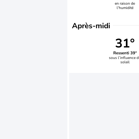
en raison de
l'humidité
Après-midi
31°
Ressenti 39°
sous l’influence 
soleil