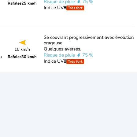
Risque de pluie
75 %
Rafales
25 km/h
Indice UV
8
Très fort
Se couvrant progressivement avec évolution
orageuse.
Quelques averses.
15 km/h
Risque de pluie
75 %
Rafales
30 km/h
du
Indice UV
8
Très fort