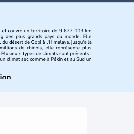
st et couvre un territoire de 9 677 009 km
ang des plus grands pays du monde. Elle
, du désert de Gobi à l'Himalaya, jusqu'à la
illions de chinois, elle représente plus
Plusieurs types de climats sont présents :
 un climat sec comme à Pékin et au Sud un
tion
plus anciennes et son histoire a été nourrie
ties. La dynastie Qing a été la dernière à
 lorsque la Chine s'est constituée comme
ance en 1945. Illustre pays en matière
a été la première utilisatrice du papier, de
la boussole et de la poudre à canon.