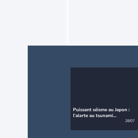
Puissant séisme au Japon :
l’alerte au tsunami
désormais levée
28/07