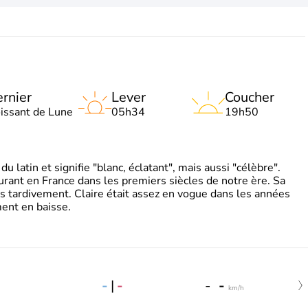
rnier
Lever
Coucher
oissant de Lune
05h34
19h50
 latin et signifie "blanc, éclatant", mais aussi "célèbre".
ourant en France dans les premiers siècles de notre ère. Sa
s tardivement. Claire était assez en vogue dans les années
ent en baisse.
-
|
-
-
-
km/h