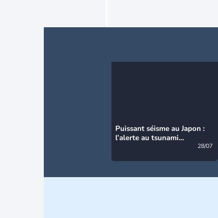
Puissant séisme au Japon :
l’alerte au tsunami
désormais levée
28/07