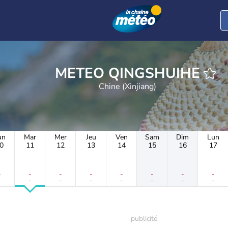
METEO QINGSHUIHE
Chine (Xinjiang)
un
Mar
Mer
Jeu
Ven
Sam
Dim
Lun
0
11
12
13
14
15
16
17
-
-
-
-
-
-
-
-
-
-
-
-
-
-
-
-