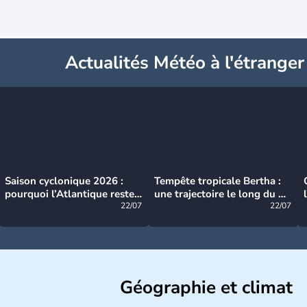
Actualités Météo à l'étranger
Saison cyclonique 2026 :
Tempête tropicale Bertha :
pourquoi l’Atlantique reste
une trajectoire le long du du
très calme à ce stade ?
22/07
littoral américain
22/07
Géographie et climat