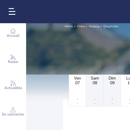
Météo
Chine
Xinjiang
Qingshuihe
Accueil
Radar
Ven
Sam
Dim
L
07
08
09
1
Actualités
-
-
-
-
-
-
Se connecter