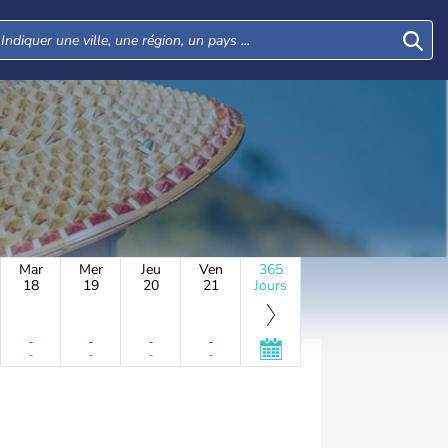
Mar
Mer
Jeu
Ven
365
18
19
20
21
Jours
-
-
-
-
-
-
-
-