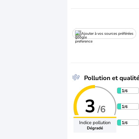
Ajouter à vos sources préférées
Pollution et qualité
1
/6
3
/6
1
/6
Indice pollution
1
/6
Dégradé