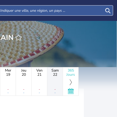
MAIN
Mer
Jeu
Ven
Sam
365
19
20
21
22
Jours
-
-
-
-
-
-
-
-