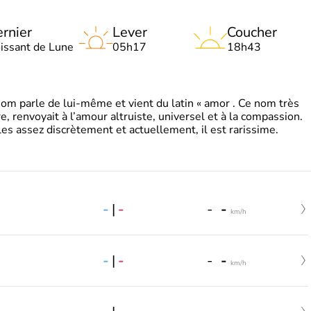
rnier
Lever
Coucher
oissant de Lune
05h17
18h43
 parle de lui-même et vient du latin « amor . Ce nom très
, renvoyait à l’amour altruiste, universel et à la compassion.
es assez discrètement et actuellement, il est rarissime.
-
|
-
-
-
km/h
-
|
-
-
-
km/h