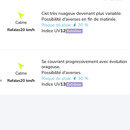
Ciel très nuageux devenant plus variable.
Possibilité d'averses en fin de matinée.
Calme
Risque de pluie
30 %
Rafales
20 km/h
Indice UV
12
Extrême
Se couvrant progressivement avec évolution
orageuse.
Possibilité d'averses.
Calme
Risque de pluie
30 %
du
Rafales
20 km/h
Indice UV
13
Extrême