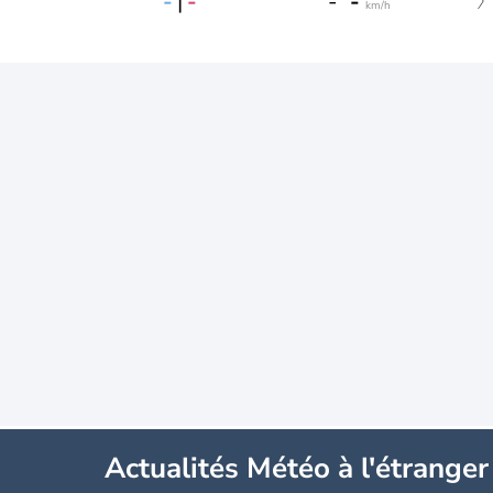
-
|
-
-
-
km/h
Actualités Météo à l'étranger