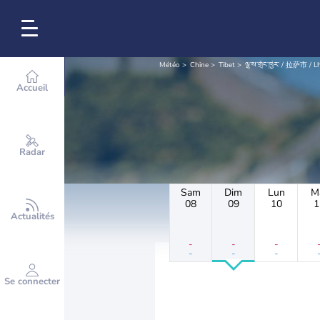
Météo
Chine
Tibet
ལྷ་ས་གྲོང་ཁྱེར་ / 拉萨市 / 
Accueil
Radar
Sam
Dim
Lun
M
08
09
10
1
Actualités
-
-
-
-
-
-
Se connecter