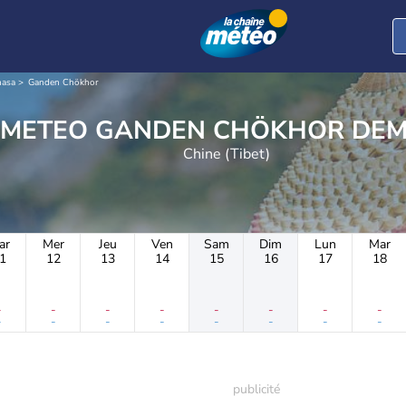
Lhasa
Ganden Chökhor
METEO GANDEN CHÖKHOR DE
Chine (Tibet)
ar
Mer
Jeu
Ven
Sam
Dim
Lun
Mar
1
12
13
14
15
16
17
18
-
-
-
-
-
-
-
-
-
-
-
-
-
-
-
-