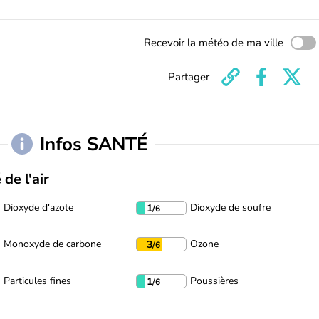
Recevoir la météo de ma ville
Partager
Infos SANTÉ
 de l'air
Dioxyde d'azote
Dioxyde de soufre
1
/6
Monoxyde de carbone
Ozone
3
/6
Particules fines
Poussières
1
/6