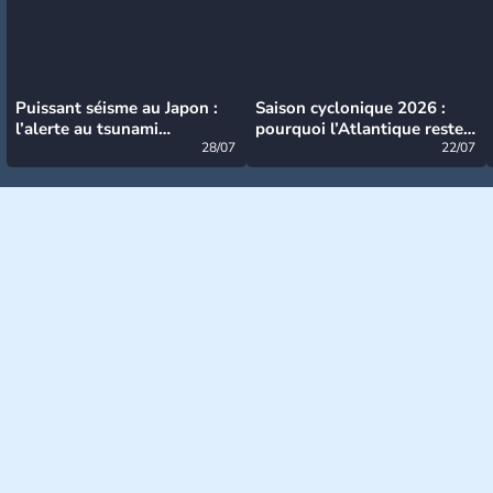
Puissant séisme au Japon :
Saison cyclonique 2026 :
l’alerte au tsunami
pourquoi l’Atlantique reste
désormais levée
28/07
très calme à ce stade ?
22/07