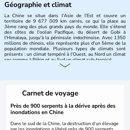
Géographie et climat
La Chine se situe dans l'Asie de l'Est et couvre un
territoire de 9 677 009 km carrés, ce qui la place au
3ème rang des plus grands pays du monde. Elle s'étend
des côtes de l'océan Pacifique, du désert de Gobi à
l'Himalaya, jusqu'à la péninsule indochinoise. Avec 1350
millions de chinois, elle représente plus d'un 5ème de la
population mondiale. Plusieurs types de climats sont
présents : un climat tempéré à l'Ouest, au Nord un climat
sec comme à Pékin et au Sud un climat sub-tropical.
Histoire et administration
La civilisation chinoise est l'une des plus anciennes et son
histoire a été nourrie d'une succession de nombreuses
Carnet de voyage
dynasties. La dynastie Qing a été la dernière à régner
jusqu'aux guerres de l'opium lorsque la Chine s'est
constituée comme nation et a retrouvé son indépendance
Près de 900 serpents à la dérive après des
en 1945. Illustre pays en matière d'inventions avant-
inondations en Chine
gardistes, la Chine a été la première utilisatrice du papier,
de l'imprimerie à caractères mobiles, de la boussole et de
Dans le sud de la Chine, la destruction d’un élevage
la poudre à canon.
par les inondations a libéré près de 900 serpents,