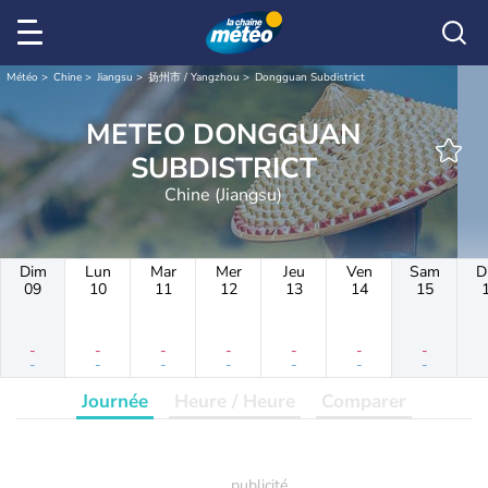
Météo
Chine
Jiangsu
扬州市 / Yangzhou
Dongguan Subdistrict
METEO DONGGUAN
SUBDISTRICT
Chine (Jiangsu)
Dim
Lun
Mar
Mer
Jeu
Ven
Sam
D
09
10
11
12
13
14
15
-
-
-
-
-
-
-
-
-
-
-
-
-
-
Journée
Heure / Heure
Comparer