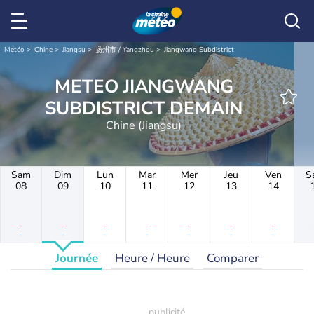
Météo
Chine
Jiangsu
扬州市 / Yangzhou
Jiangwang Subdistrict
METEO JIANGWANG
SUBDISTRICT DEMAIN
Chine (Jiangsu)
Sam
Dim
Lun
Mar
Mer
Jeu
Ven
S
08
09
10
11
12
13
14
-
-
-
-
-
-
-
-
-
-
-
-
-
-
Journée
Heure / Heure
Comparer