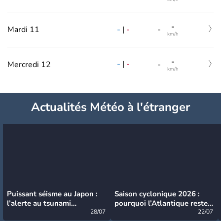
-
-
|
-
Mardi 11
-
km/h
-
-
|
-
Mercredi 12
-
km/h
Actualités Météo à l'étranger
Puissant séisme au Japon :
Saison cyclonique 2026 :
l’alerte au tsunami
pourquoi l’Atlantique reste
désormais levée
28/07
très calme à ce stade ?
22/07