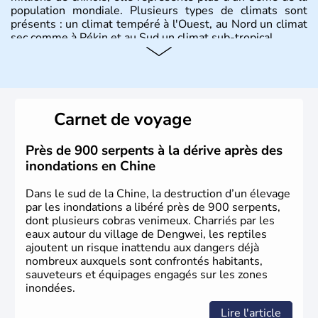
population mondiale. Plusieurs types de climats sont
présents : un climat tempéré à l'Ouest, au Nord un climat
sec comme à Pékin et au Sud un climat sub-tropical.
Histoire et administration
La civilisation chinoise est l'une des plus anciennes et son
histoire a été nourrie d'une succession de nombreuses
Carnet de voyage
dynasties. La dynastie Qing a été la dernière à régner
jusqu'aux guerres de l'opium lorsque la Chine s'est
constituée comme nation et a retrouvé son indépendance
Près de 900 serpents à la dérive après des
en 1945. Illustre pays en matière d'inventions avant-
inondations en Chine
gardistes, la Chine a été la première utilisatrice du papier,
de l'imprimerie à caractères mobiles, de la boussole et de
Dans le sud de la Chine, la destruction d’un élevage
la poudre à canon.
par les inondations a libéré près de 900 serpents,
dont plusieurs cobras venimeux. Charriés par les
eaux autour du village de Dengwei, les reptiles
ajoutent un risque inattendu aux dangers déjà
nombreux auxquels sont confrontés habitants,
sauveteurs et équipages engagés sur les zones
inondées.
Lire l'article