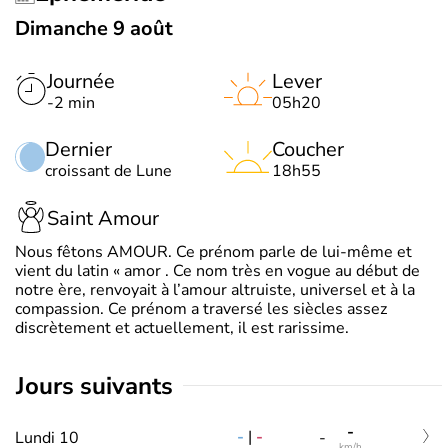
Dimanche 9 août
Journée
Lever
-2 min
05h20
Dernier
Coucher
croissant de Lune
18h55
Saint Amour
Nous fêtons AMOUR. Ce prénom parle de lui-même et
vient du latin « amor . Ce nom très en vogue au début de
notre ère, renvoyait à l’amour altruiste, universel et à la
compassion. Ce prénom a traversé les siècles assez
discrètement et actuellement, il est rarissime.
jours suivants
-
-
|
-
Lundi 10
-
km/h