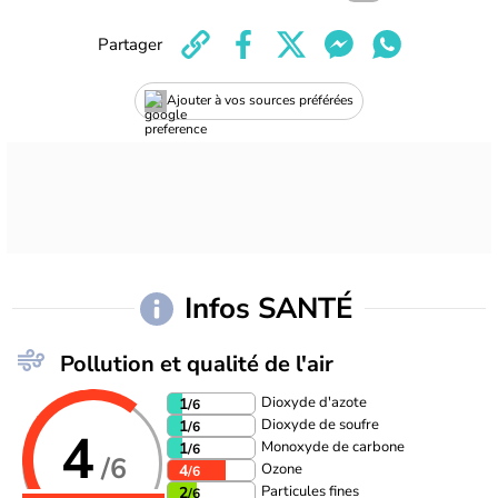
Partager
Ajouter à vos sources préférées
Infos SANTÉ
Pollution et qualité de l'air
Dioxyde d'azote
1
/6
Dioxyde de soufre
1
/6
4
Monoxyde de carbone
1
/6
/6
Ozone
4
/6
Particules fines
2
/6