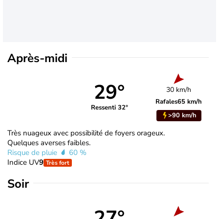
Après-midi
29°
30 km/h
Rafales
65 km/h
Ressenti 32°
>90 km/h
Très nuageux avec possibilité de foyers orageux.
Quelques averses faibles.
Risque de pluie
60 %
Indice UV
9
Très fort
Soir
27°