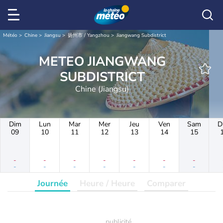
Météo
Chine
Jiangsu
扬州市 / Yangzhou
Jiangwang Subdistrict
METEO JIANGWANG
SUBDISTRICT
Chine (Jiangsu)
Dim
Lun
Mar
Mer
Jeu
Ven
Sam
D
09
10
11
12
13
14
15
-
-
-
-
-
-
-
-
-
-
-
-
-
-
Journée
Heure / Heure
Comparer