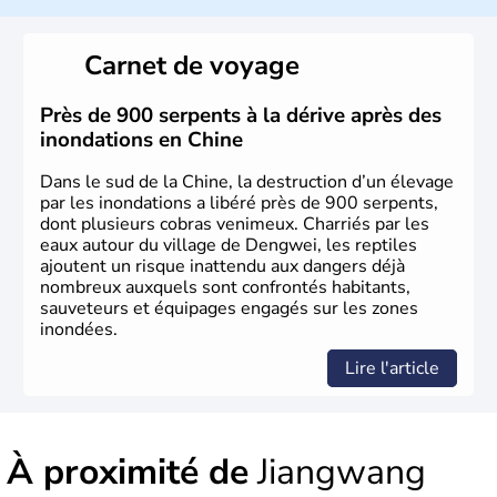
La civilisation chinoise est l'une des plus anciennes et son
histoire a été nourrie d'une succession de nombreuses
Carnet de voyage
dynasties. La dynastie Qing a été la dernière à régner
jusqu'aux guerres de l'opium lorsque la Chine s'est
constituée comme nation et a retrouvé son indépendance
Près de 900 serpents à la dérive après des
en 1945. Illustre pays en matière d'inventions avant-
inondations en Chine
gardistes, la Chine a été la première utilisatrice du papier,
de l'imprimerie à caractères mobiles, de la boussole et de
Dans le sud de la Chine, la destruction d’un élevage
la poudre à canon.
par les inondations a libéré près de 900 serpents,
dont plusieurs cobras venimeux. Charriés par les
eaux autour du village de Dengwei, les reptiles
ajoutent un risque inattendu aux dangers déjà
nombreux auxquels sont confrontés habitants,
sauveteurs et équipages engagés sur les zones
inondées.
Lire l'article
À proximité de
Jiangwang