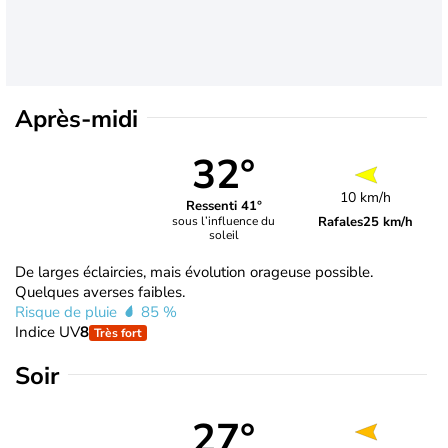
Après-midi
32°
10 km/h
Ressenti 41°
Rafales
25 km/h
sous l’influence du
soleil
De larges éclaircies, mais évolution orageuse possible.
Quelques averses faibles.
Risque de pluie
85 %
Indice UV
8
Très fort
Soir
27°