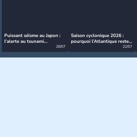
Puissant séisme au Japon :
Saison cyclonique 2026 :
l’alerte au tsunami
pourquoi l’Atlantique reste
désormais levée
28/07
très calme à ce stade ?
22/07