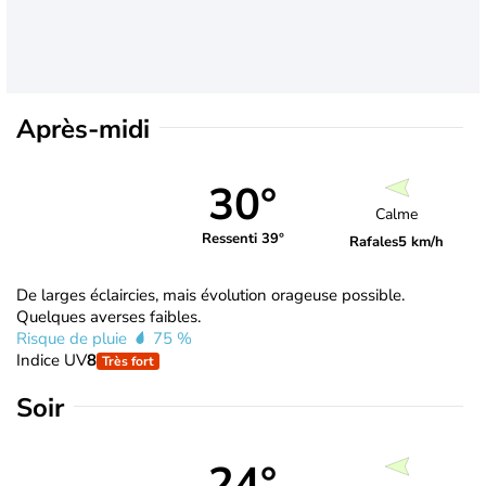
Après-midi
30°
Calme
Ressenti 39°
Rafales
5 km/h
De larges éclaircies, mais évolution orageuse possible.
Quelques averses faibles.
Risque de pluie
75 %
Indice UV
8
Très fort
Soir
24°