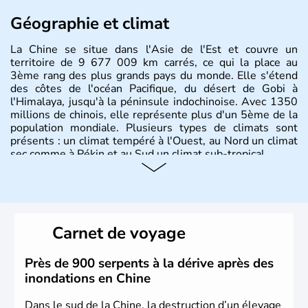
Géographie et climat
La Chine se situe dans l'Asie de l'Est et couvre un
territoire de 9 677 009 km carrés, ce qui la place au
3ème rang des plus grands pays du monde. Elle s'étend
des côtes de l'océan Pacifique, du désert de Gobi à
l'Himalaya, jusqu'à la péninsule indochinoise. Avec 1350
millions de chinois, elle représente plus d'un 5ème de la
population mondiale. Plusieurs types de climats sont
présents : un climat tempéré à l'Ouest, au Nord un climat
sec comme à Pékin et au Sud un climat sub-tropical.
Histoire et administration
La civilisation chinoise est l'une des plus anciennes et son
histoire a été nourrie d'une succession de nombreuses
Carnet de voyage
dynasties. La dynastie Qing a été la dernière à régner
jusqu'aux guerres de l'opium lorsque la Chine s'est
constituée comme nation et a retrouvé son indépendance
Près de 900 serpents à la dérive après des
en 1945. Illustre pays en matière d'inventions avant-
inondations en Chine
gardistes, la Chine a été la première utilisatrice du papier,
de l'imprimerie à caractères mobiles, de la boussole et de
Dans le sud de la Chine, la destruction d’un élevage