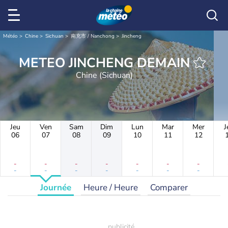
Météo
Chine
Sichuan
南充市 / Nanchong
Jincheng
METEO JINCHENG DEMAIN
Chine (Sichuan)
Jeu
Ven
Sam
Dim
Lun
Mar
Mer
J
06
07
08
09
10
11
12
-
-
-
-
-
-
-
-
-
-
-
-
-
-
Journée
Heure / Heure
Comparer