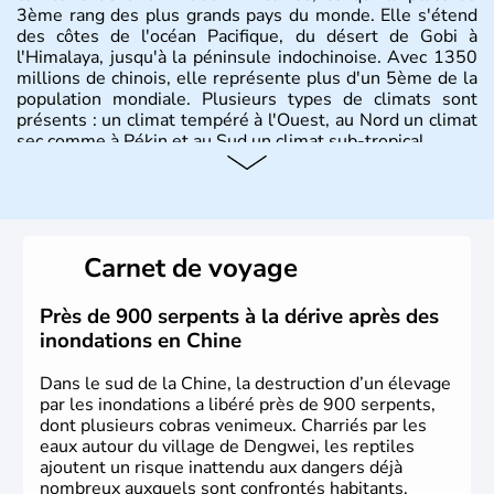
3ème rang des plus grands pays du monde. Elle s'étend
des côtes de l'océan Pacifique, du désert de Gobi à
l'Himalaya, jusqu'à la péninsule indochinoise. Avec 1350
millions de chinois, elle représente plus d'un 5ème de la
population mondiale. Plusieurs types de climats sont
présents : un climat tempéré à l'Ouest, au Nord un climat
sec comme à Pékin et au Sud un climat sub-tropical.
Histoire et administration
La civilisation chinoise est l'une des plus anciennes et son
histoire a été nourrie d'une succession de nombreuses
Carnet de voyage
dynasties. La dynastie Qing a été la dernière à régner
jusqu'aux guerres de l'opium lorsque la Chine s'est
constituée comme nation et a retrouvé son indépendance
Près de 900 serpents à la dérive après des
en 1945. Illustre pays en matière d'inventions avant-
inondations en Chine
gardistes, la Chine a été la première utilisatrice du papier,
de l'imprimerie à caractères mobiles, de la boussole et de
Dans le sud de la Chine, la destruction d’un élevage
la poudre à canon.
par les inondations a libéré près de 900 serpents,
dont plusieurs cobras venimeux. Charriés par les
eaux autour du village de Dengwei, les reptiles
ajoutent un risque inattendu aux dangers déjà
nombreux auxquels sont confrontés habitants,