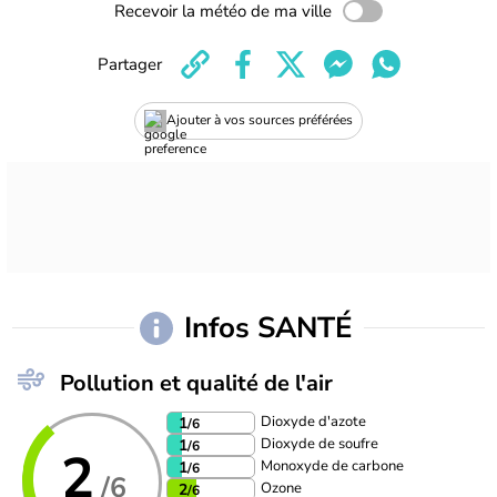
Recevoir la météo de ma ville
Partager
Ajouter à vos sources préférées
Infos SANTÉ
Pollution et qualité de l'air
Dioxyde d'azote
1
/6
Dioxyde de soufre
1
/6
2
Monoxyde de carbone
1
/6
/6
Ozone
2
/6