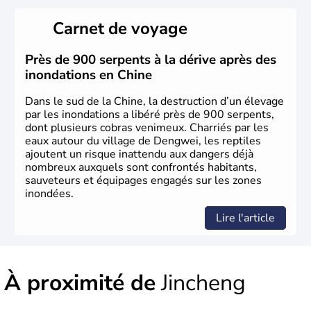
La civilisation chinoise est l'une des plus anciennes et son
histoire a été nourrie d'une succession de nombreuses
Carnet de voyage
dynasties. La dynastie Qing a été la dernière à régner
jusqu'aux guerres de l'opium lorsque la Chine s'est
constituée comme nation et a retrouvé son indépendance
Près de 900 serpents à la dérive après des
en 1945. Illustre pays en matière d'inventions avant-
inondations en Chine
gardistes, la Chine a été la première utilisatrice du papier,
de l'imprimerie à caractères mobiles, de la boussole et de
Dans le sud de la Chine, la destruction d’un élevage
la poudre à canon.
par les inondations a libéré près de 900 serpents,
dont plusieurs cobras venimeux. Charriés par les
eaux autour du village de Dengwei, les reptiles
ajoutent un risque inattendu aux dangers déjà
nombreux auxquels sont confrontés habitants,
sauveteurs et équipages engagés sur les zones
inondées.
Lire l'article
À proximité de
Jincheng