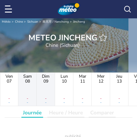
Météo
Chine
Sichuan
南充市 / Nanchong
Jincheng
METEO JINCHENG
Chine (Sichuan)
Ven
Sam
Dim
Lun
Mar
Mer
Jeu
V
07
08
09
10
11
12
13
-
-
-
-
-
-
-
-
-
-
-
-
-
-
Journée
Heure / Heure
Comparer