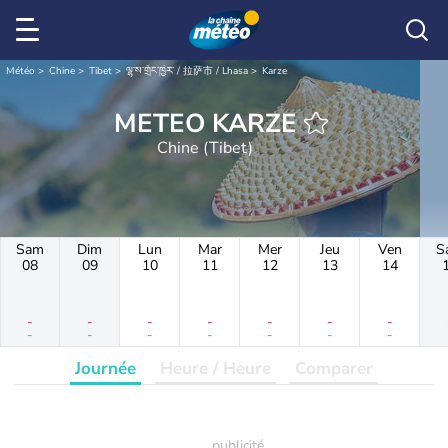
Météo
Chine
Tibet
ལྷ་ས་གྲོང་ཁྱེར་ / 拉萨市 / Lhasa
Karze
METEO KARZE
Chine (Tibet)
Sam
Dim
Lun
Mar
Mer
Jeu
Ven
S
08
09
10
11
12
13
14
-
-
-
-
-
-
-
-
-
-
-
-
-
-
Journée
Heure / Heure
Comparer