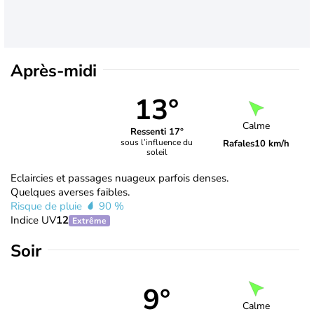
Après-midi
13°
Calme
Ressenti 17°
sous l’influence du
Rafales
10 km/h
soleil
Eclaircies et passages nuageux parfois denses.
Quelques averses faibles.
Risque de pluie
90 %
Indice UV
12
Extrême
Soir
9°
Calme