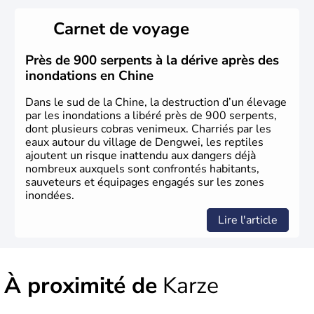
La civilisation chinoise est l'une des plus anciennes et son
histoire a été nourrie d'une succession de nombreuses
Carnet de voyage
dynasties. La dynastie Qing a été la dernière à régner
jusqu'aux guerres de l'opium lorsque la Chine s'est
constituée comme nation et a retrouvé son indépendance
Près de 900 serpents à la dérive après des
en 1945. Illustre pays en matière d'inventions avant-
inondations en Chine
gardistes, la Chine a été la première utilisatrice du papier,
de l'imprimerie à caractères mobiles, de la boussole et de
Dans le sud de la Chine, la destruction d’un élevage
la poudre à canon.
par les inondations a libéré près de 900 serpents,
dont plusieurs cobras venimeux. Charriés par les
eaux autour du village de Dengwei, les reptiles
ajoutent un risque inattendu aux dangers déjà
nombreux auxquels sont confrontés habitants,
sauveteurs et équipages engagés sur les zones
inondées.
Lire l'article
À proximité de
Karze