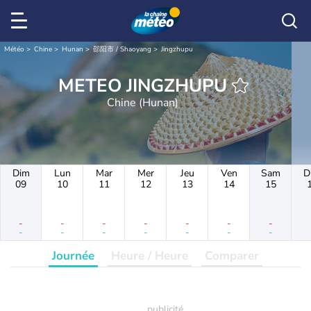
Météo
Chine
Hunan
邵阳市 / Shaoyang
Jingzhupu
METEO JINGZHUPU
Chine (Hunan)
Dim
Lun
Mar
Mer
Jeu
Ven
Sam
D
09
10
11
12
13
14
15
-
-
-
-
-
-
-
-
-
-
-
-
-
-
Journée
Heure / Heure
Comparer