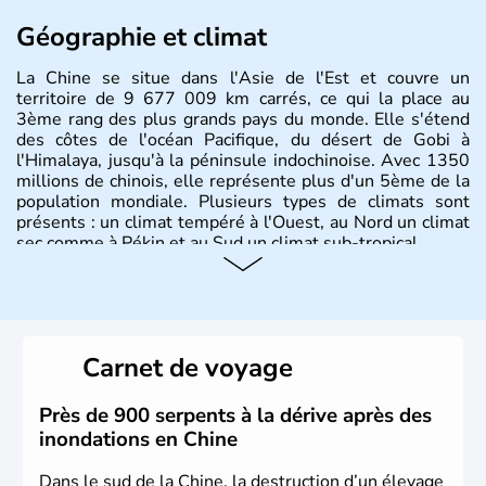
Géographie et climat
La Chine se situe dans l'Asie de l'Est et couvre un
territoire de 9 677 009 km carrés, ce qui la place au
3ème rang des plus grands pays du monde. Elle s'étend
des côtes de l'océan Pacifique, du désert de Gobi à
l'Himalaya, jusqu'à la péninsule indochinoise. Avec 1350
millions de chinois, elle représente plus d'un 5ème de la
population mondiale. Plusieurs types de climats sont
présents : un climat tempéré à l'Ouest, au Nord un climat
sec comme à Pékin et au Sud un climat sub-tropical.
Histoire et administration
La civilisation chinoise est l'une des plus anciennes et son
histoire a été nourrie d'une succession de nombreuses
Carnet de voyage
dynasties. La dynastie Qing a été la dernière à régner
jusqu'aux guerres de l'opium lorsque la Chine s'est
constituée comme nation et a retrouvé son indépendance
Près de 900 serpents à la dérive après des
en 1945. Illustre pays en matière d'inventions avant-
inondations en Chine
gardistes, la Chine a été la première utilisatrice du papier,
de l'imprimerie à caractères mobiles, de la boussole et de
Dans le sud de la Chine, la destruction d’un élevage