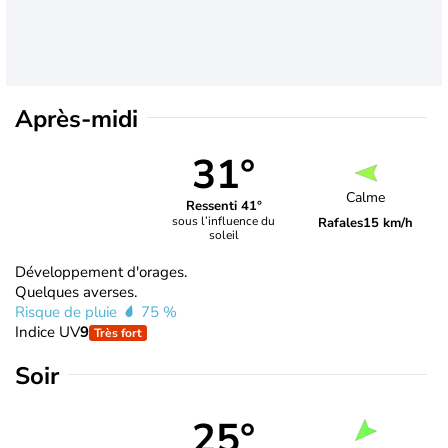
Après-midi
31°
Calme
Ressenti 41°
sous l’influence du
Rafales
15 km/h
soleil
Développement d'orages.
Quelques averses.
Risque de pluie
75 %
Indice UV
9
Très fort
Soir
25°