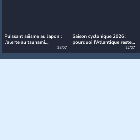
Puissant séisme au Japon :
Saison cyclonique 2026 :
l’alerte au tsunami
pourquoi l’Atlantique reste
désormais levée
28/07
très calme à ce stade ?
22/07