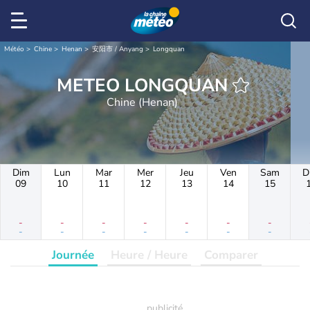
Météo
Chine
Henan
安阳市 / Anyang
Longquan
METEO LONGQUAN
Chine (Henan)
Dim
Lun
Mar
Mer
Jeu
Ven
Sam
D
09
10
11
12
13
14
15
-
-
-
-
-
-
-
-
-
-
-
-
-
-
Journée
Heure / Heure
Comparer