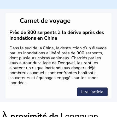
Histoire et administration
La civilisation chinoise est l'une des plus anciennes et son
histoire a été nourrie d'une succession de nombreuses
Carnet de voyage
dynasties. La dynastie Qing a été la dernière à régner
jusqu'aux guerres de l'opium lorsque la Chine s'est
constituée comme nation et a retrouvé son indépendance
Près de 900 serpents à la dérive après des
en 1945. Illustre pays en matière d'inventions avant-
inondations en Chine
gardistes, la Chine a été la première utilisatrice du papier,
de l'imprimerie à caractères mobiles, de la boussole et de
Dans le sud de la Chine, la destruction d’un élevage
la poudre à canon.
par les inondations a libéré près de 900 serpents,
dont plusieurs cobras venimeux. Charriés par les
eaux autour du village de Dengwei, les reptiles
ajoutent un risque inattendu aux dangers déjà
nombreux auxquels sont confrontés habitants,
sauveteurs et équipages engagés sur les zones
inondées.
Lire l'article
À proximité de
Longquan