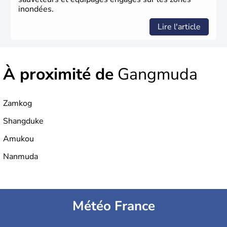
inondées.
Lire l'article
À proximité de
Gangmuda
Zamkog
Shangduke
Amukou
Nanmuda
Météo France