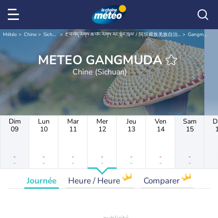
Météo
Chine
Sichuan
རྔ་བ་བོད་རིགས་ཆ་བ༹ང་རིགས་རང་སྐྱོང་ཁུལ་ / 阿坝藏族羌族自治州 / Ngawa
Gangmuda
METEO GANGMUDA
Chine (Sichuan)
Dim
Lun
Mar
Mer
Jeu
Ven
Sam
D
09
10
11
12
13
14
15
-
-
-
-
-
-
-
-
-
-
-
-
-
-
Journée
Heure / Heure
Comparer