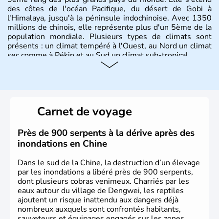
des côtes de l'océan Pacifique, du désert de Gobi à
l'Himalaya, jusqu'à la péninsule indochinoise. Avec 1350
millions de chinois, elle représente plus d'un 5ème de la
population mondiale. Plusieurs types de climats sont
présents : un climat tempéré à l'Ouest, au Nord un climat
sec comme à Pékin et au Sud un climat sub-tropical.
Histoire et administration
La civilisation chinoise est l'une des plus anciennes et son
histoire a été nourrie d'une succession de nombreuses
Carnet de voyage
dynasties. La dynastie Qing a été la dernière à régner
jusqu'aux guerres de l'opium lorsque la Chine s'est
constituée comme nation et a retrouvé son indépendance
Près de 900 serpents à la dérive après des
en 1945. Illustre pays en matière d'inventions avant-
inondations en Chine
gardistes, la Chine a été la première utilisatrice du papier,
de l'imprimerie à caractères mobiles, de la boussole et de
Dans le sud de la Chine, la destruction d’un élevage
la poudre à canon.
par les inondations a libéré près de 900 serpents,
dont plusieurs cobras venimeux. Charriés par les
eaux autour du village de Dengwei, les reptiles
ajoutent un risque inattendu aux dangers déjà
nombreux auxquels sont confrontés habitants,
sauveteurs et équipages engagés sur les zones