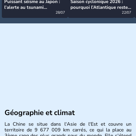
Puissant séisme au Japon :
Saison cyclonique 2026 :
l’alerte au tsunami
pourquoi l’Atlantique reste
désormais levée
28/07
très calme à ce stade ?
22/07
Géographie et climat
La Chine se situe dans l'Asie de l'Est et couvre un
territoire de 9 677 009 km carrés, ce qui la place au
3ème rang des plus grands pays du monde. Elle s'étend