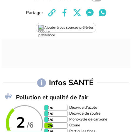
Partager
Ajouter à vos sources préférées
Infos SANTÉ
Pollution et qualité de l'air
Dioxyde d'azote
1
/6
Dioxyde de soufre
1
/6
2
Monoxyde de carbone
1
/6
/6
Ozone
2
/6
Particules fines
1
/6