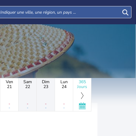
Ven
Sam
Dim
Lun
365
21
22
23
24
Jours
-
-
-
-
-
-
-
-