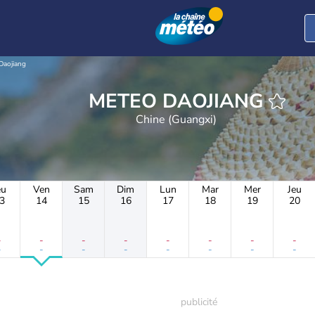
Daojiang
METEO DAOJIANG
Chine (Guangxi)
eu
Ven
Sam
Dim
Lun
Mar
Mer
Jeu
3
14
15
16
17
18
19
20
-
-
-
-
-
-
-
-
-
-
-
-
-
-
-
-