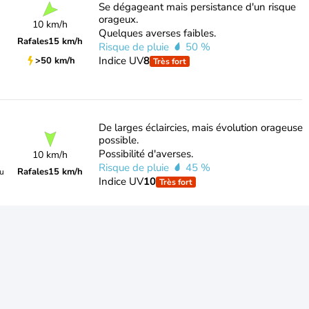
Se dégageant mais persistance d'un risque
orageux.
10 km/h
Quelques averses faibles.
Rafales
15 km/h
Risque de pluie
50 %
Indice UV
8
>50 km/h
Très fort
De larges éclaircies, mais évolution orageuse
possible.
Possibilité d'averses.
10 km/h
Risque de pluie
45 %
Rafales
15 km/h
du
Indice UV
10
Très fort