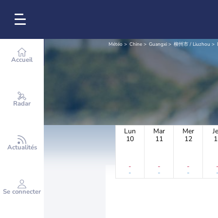
Météo
Chine
Guangxi
柳州市 / Liuzhou
Accueil
Radar
Lun
Mar
Mer
J
10
11
12
1
Actualités
-
-
-
-
-
-
Se connecter