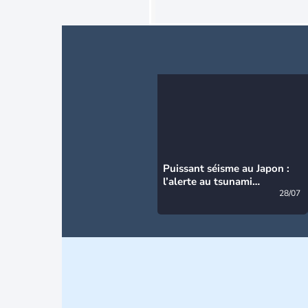
Puissant séisme au Japon :
l’alerte au tsunami
désormais levée
28/07