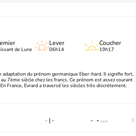
emier
Lever
Coucher
oissant de Lune
06h14
19h17
adaptation du prénom germanique Eber-hard. Il signifie fort,
à au 7ème siècle chez les francs. Ce prénom est assez courant
En France, Evrard a traversé les siècles très discrètement.
-
|
-
-
-
km/h