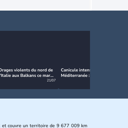
Orages violents du nord de
Canicule intense en
Ca
l'Italie aux Balkans ce mardi
Méditerranée : près de 50°C
Ma
: grosse grêle, violentes
21/07
et des incendies hors de
21/07
rafales et pluies intenses
contrôle en Espagne
st et couvre un territoire de 9 677 009 km