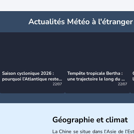
Actualités Météo à l'étranger
Saison cyclonique 2026 :
Tempête tropicale Bertha :
pourquoi l’Atlantique reste
une trajectoire le long du du
très calme à ce stade ?
22/07
littoral américain
22/07
Géographie et climat
La Chine se situe dans l'Asie de l'E