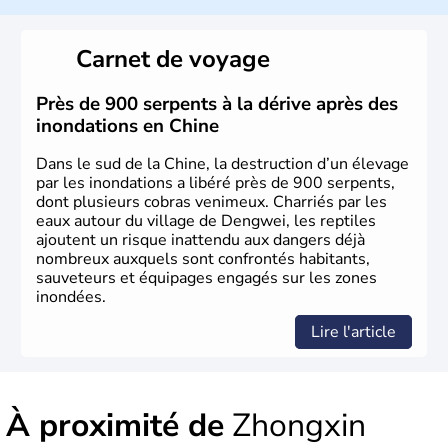
La civilisation chinoise est l'une des plus anciennes et son
histoire a été nourrie d'une succession de nombreuses
Carnet de voyage
dynasties. La dynastie Qing a été la dernière à régner
jusqu'aux guerres de l'opium lorsque la Chine s'est
constituée comme nation et a retrouvé son indépendance
Près de 900 serpents à la dérive après des
en 1945. Illustre pays en matière d'inventions avant-
inondations en Chine
gardistes, la Chine a été la première utilisatrice du papier,
de l'imprimerie à caractères mobiles, de la boussole et de
Dans le sud de la Chine, la destruction d’un élevage
la poudre à canon.
par les inondations a libéré près de 900 serpents,
dont plusieurs cobras venimeux. Charriés par les
eaux autour du village de Dengwei, les reptiles
ajoutent un risque inattendu aux dangers déjà
nombreux auxquels sont confrontés habitants,
sauveteurs et équipages engagés sur les zones
inondées.
Lire l'article
À proximité de
Zhongxin