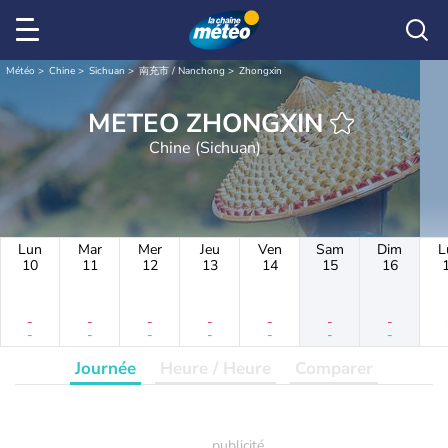
Météo
Chine
Sichuan
南充市 / Nanchong
Zhongxin
METEO ZHONGXIN
Chine (Sichuan)
Lun
Mar
Mer
Jeu
Ven
Sam
Dim
L
10
11
12
13
14
15
16
-
-
-
-
-
-
-
-
-
-
-
-
-
-
Journée
Heure / Heure
Comparer