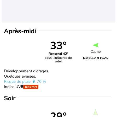
Après-midi
33°
Calme
Ressenti 42°
sous l’influence du
Rafales
10 km/h
soleil
Développement d'orages.
Quelques averses.
Risque de pluie
70 %
Indice UV
8
Très fort
Soir
29°