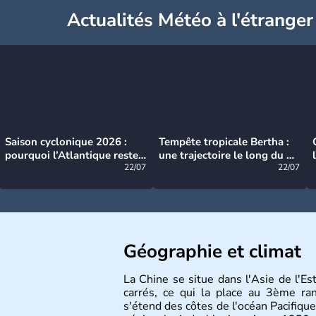
Actualités Météo à l'étranger
Saison cyclonique 2026 :
Tempête tropicale Bertha :
pourquoi l’Atlantique reste
une trajectoire le long du du
très calme à ce stade ?
22/07
littoral américain
22/07
Géographie et climat
La Chine se situe dans l'Asie de l'E
carrés, ce qui la place au 3ème r
s'étend des côtes de l'océan Pacifique