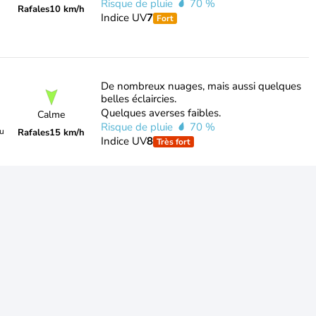
Risque de pluie
70 %
Rafales
10 km/h
Indice UV
7
Fort
De nombreux nuages, mais aussi quelques
belles éclaircies.
Quelques averses faibles.
Calme
Risque de pluie
70 %
du
Rafales
15 km/h
Indice UV
8
Très fort