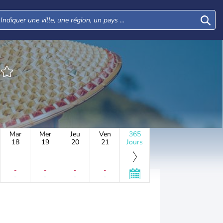
Mar
Mer
Jeu
Ven
365
18
19
20
21
Jours
-
-
-
-
-
-
-
-