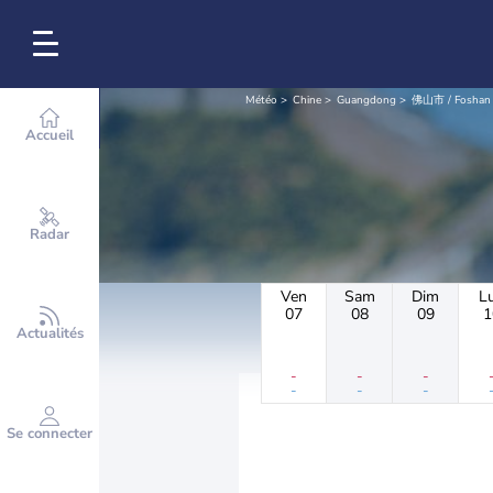
Météo
Chine
Guangdong
佛山市 / Foshan
Accueil
Radar
Ven
Sam
Dim
L
07
08
09
1
Actualités
-
-
-
-
-
-
Se connecter