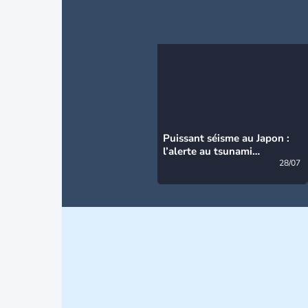
Puissant séisme au Japon :
l’alerte au tsunami
désormais levée
28/07