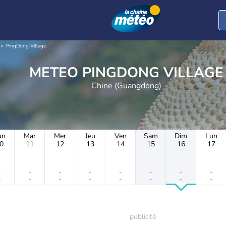
PingDong Village
METEO PINGDONG VILLAGE
Chine (Guangdong)
un
Mar
Mer
Jeu
Ven
Sam
Dim
Lun
0
11
12
13
14
15
16
17
-
-
-
-
-
-
-
-
-
-
-
-
-
-
-
-