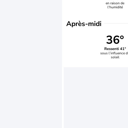
en raison de
l'humidité
Après-midi
36°
Ressenti 41°
sous l’influence 
soleil