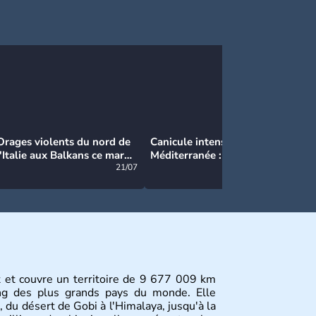
Orages violents du nord de
Canicule intense en
Ca
l'Italie aux Balkans ce mardi
Méditerranée : près de 50°C
Ma
: grosse grêle, violentes
21/07
et des incendies hors de
21/07
rafales et pluies intenses
contrôle en Espagne
st et couvre un territoire de 9 677 009 km
ang des plus grands pays du monde. Elle
, du désert de Gobi à l'Himalaya, jusqu'à la