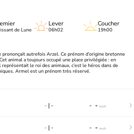
emier
Lever
Coucher
oissant de Lune
06h02
19h00
 prononçait autrefois Arzel. Ce prénom d’origine bretonne
. Cet animal a toujours occupé une place privilégiée : en
représentait le roi des animaux, c’est le héros dans de
ques. Armel est un prénom très réservé.
-
|
-
-
-
km/h
-
|
-
-
-
km/h