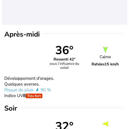
Après-midi
36°
Calme
Ressenti 42°
sous l’influence du
Rafales
15 km/h
soleil
Développement d'orages.
Quelques averses.
Risque de pluie
90 %
Indice UV
8
Très fort
Soir
32°