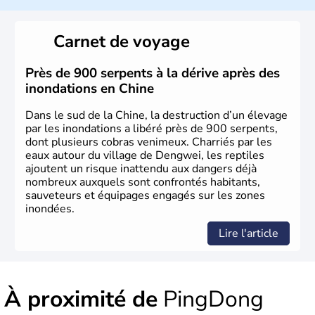
La civilisation chinoise est l'une des plus anciennes et son
histoire a été nourrie d'une succession de nombreuses
Carnet de voyage
dynasties. La dynastie Qing a été la dernière à régner
jusqu'aux guerres de l'opium lorsque la Chine s'est
constituée comme nation et a retrouvé son indépendance
Près de 900 serpents à la dérive après des
en 1945. Illustre pays en matière d'inventions avant-
inondations en Chine
gardistes, la Chine a été la première utilisatrice du papier,
de l'imprimerie à caractères mobiles, de la boussole et de
Dans le sud de la Chine, la destruction d’un élevage
la poudre à canon.
par les inondations a libéré près de 900 serpents,
dont plusieurs cobras venimeux. Charriés par les
eaux autour du village de Dengwei, les reptiles
ajoutent un risque inattendu aux dangers déjà
nombreux auxquels sont confrontés habitants,
sauveteurs et équipages engagés sur les zones
inondées.
Lire l'article
À proximité de
PingDong