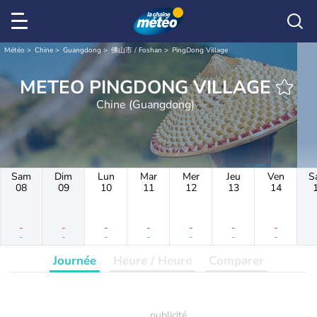
Météo
Chine
Guangdong
佛山市 / Foshan
PingDong Village
METEO PINGDONG VILLAGE
Chine (Guangdong)
Sam
Dim
Lun
Mar
Mer
Jeu
Ven
S
08
09
10
11
12
13
14
-
-
-
-
-
-
-
-
-
-
-
-
-
-
Journée
Heure / Heure
Comparer