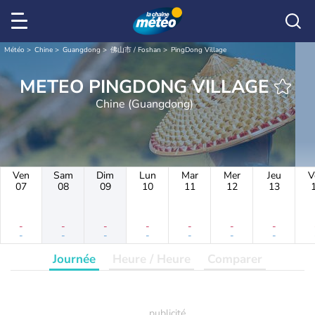
Météo
Chine
Guangdong
佛山市 / Foshan
PingDong Village
METEO PINGDONG VILLAGE
Chine (Guangdong)
Ven
Sam
Dim
Lun
Mar
Mer
Jeu
V
07
08
09
10
11
12
13
-
-
-
-
-
-
-
-
-
-
-
-
-
-
Journée
Heure / Heure
Comparer