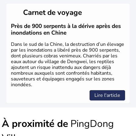
La civilisation chinoise est l'une des plus anciennes et son
histoire a été nourrie d'une succession de nombreuses
Carnet de voyage
dynasties. La dynastie Qing a été la dernière à régner
jusqu'aux guerres de l'opium lorsque la Chine s'est
constituée comme nation et a retrouvé son indépendance
Près de 900 serpents à la dérive après des
en 1945. Illustre pays en matière d'inventions avant-
inondations en Chine
gardistes, la Chine a été la première utilisatrice du papier,
de l'imprimerie à caractères mobiles, de la boussole et de
Dans le sud de la Chine, la destruction d’un élevage
la poudre à canon.
par les inondations a libéré près de 900 serpents,
dont plusieurs cobras venimeux. Charriés par les
eaux autour du village de Dengwei, les reptiles
ajoutent un risque inattendu aux dangers déjà
nombreux auxquels sont confrontés habitants,
sauveteurs et équipages engagés sur les zones
inondées.
Lire l'article
À proximité de
PingDong