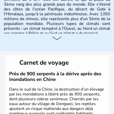
3ème rang des plus grands pays du monde. Elle s'étend
des côtes de l'océan Pacifique, du désert de Gobi à
l'Himalaya, jusqu'à la péninsule indochinoise. Avec 1350
millions de chinois, elle représente plus d'un 5ème de la
population mondiale. Plusieurs types de climats sont
présents : un climat tempéré à l'Ouest, au Nord un climat
sec comme à Pékin et au Sud un climat sub-tropical.
Histoire et administration
La civilisation chinoise est l'une des plus anciennes et son
histoire a été nourrie d'une succession de nombreuses
Carnet de voyage
dynasties. La dynastie Qing a été la dernière à régner
jusqu'aux guerres de l'opium lorsque la Chine s'est
constituée comme nation et a retrouvé son indépendance
Près de 900 serpents à la dérive après des
en 1945. Illustre pays en matière d'inventions avant-
inondations en Chine
gardistes, la Chine a été la première utilisatrice du papier,
de l'imprimerie à caractères mobiles, de la boussole et de
Dans le sud de la Chine, la destruction d’un élevage
la poudre à canon.
par les inondations a libéré près de 900 serpents,
dont plusieurs cobras venimeux. Charriés par les
eaux autour du village de Dengwei, les reptiles
ajoutent un risque inattendu aux dangers déjà
nombreux auxquels sont confrontés habitants,