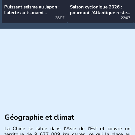
Puissant séisme au Japon :
Saison cyclonique 2026 :
l’alerte au tsunami
pourquoi l’Atlantique reste
désormais levée
28/07
très calme à ce stade ?
22/07
Géographie et climat
La Chine se situe dans l'Asie de l'Est et couvre un
territoire de 9 677 009 km carrés, ce qui la place au