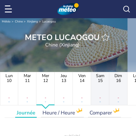
Météo
Chine
Xinjiang
Lucaogou
METEO LUCAOGOU
Chine (Xinjiang)
Lun
Mar
Mer
Jeu
Ven
Sam
Dim
L
10
11
12
13
14
15
16
-
-
-
-
-
-
-
-
-
-
-
-
-
-
Journée
Heure / Heure
Comparer