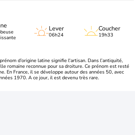
une
Lever
Coucher
bbeuse
06h24
19h33
oissante
énom d’origine latine signifie l'artisan. Dans l’antiquité,
mille romaine reconnue pour sa droiture. Ce prénom est resté
gne. En France, il se développe autour des années 50, avec
nnées 1970. A ce jour, il est devenu très rare.