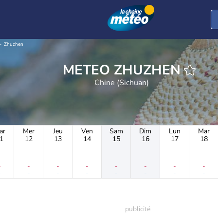
Zhuzhen
METEO ZHUZHEN
Chine (Sichuan)
ar
Mer
Jeu
Ven
Sam
Dim
Lun
Mar
1
12
13
14
15
16
17
18
-
-
-
-
-
-
-
-
-
-
-
-
-
-
-
-