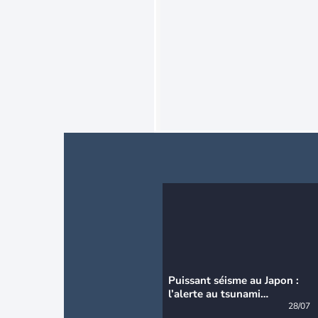
Puissant séisme au Japon :
l’alerte au tsunami
désormais levée
28/07