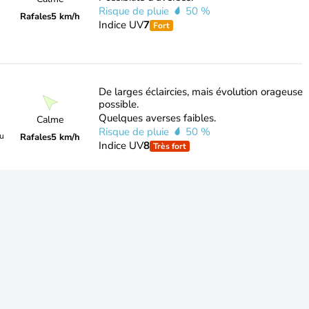
Risque de pluie
50 %
Rafales
5 km/h
Indice UV
7
Fort
De larges éclaircies, mais évolution orageuse
possible.
Quelques averses faibles.
Calme
Risque de pluie
50 %
du
Rafales
5 km/h
Indice UV
8
Très fort