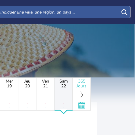
Mer
Jeu
Ven
Sam
365
19
20
21
22
Jours
-
-
-
-
-
-
-
-