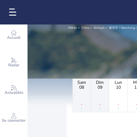
Météo
Chine
Sichuan
南充市 / Nanchong
Accueil
Radar
Sam
Dim
Lun
M
08
09
10
1
Actualités
-
-
-
-
-
-
Se connecter