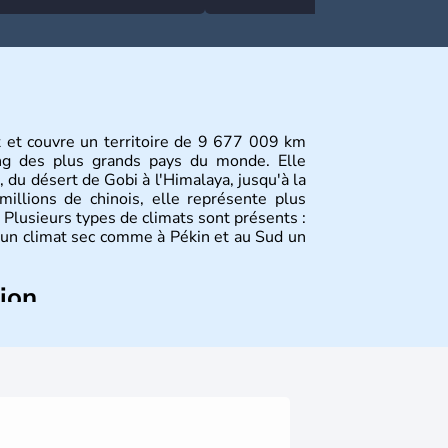
rafales et pluies intenses
contrôle en Espagne
st et couvre un territoire de 9 677 009 km
ang des plus grands pays du monde. Elle
, du désert de Gobi à l'Himalaya, jusqu'à la
illions de chinois, elle représente plus
Plusieurs types de climats sont présents :
 un climat sec comme à Pékin et au Sud un
tion
plus anciennes et son histoire a été nourrie
ties. La dynastie Qing a été la dernière à
 lorsque la Chine s'est constituée comme
ance en 1945. Illustre pays en matière
a été la première utilisatrice du papier, de
la boussole et de la poudre à canon.