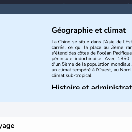
Géographie et climat
La Chine se situe dans l'Asie de l'E
carrés, ce qui la place au 3ème r
s'étend des côtes de l'océan Pacifique
péninsule indochinoise. Avec 1350 m
d'un 5ème de la population mondiale. 
un climat tempéré à l'Ouest, au Nord
climat sub-tropical.
Histoire et administra
La civilisation chinoise est l'une des 
d'une succession de nombreuses dynas
régner jusqu'aux guerres de l'opium
nation et a retrouvé son indépend
d'inventions avant-gardistes, la Chine 
oyage
l'imprimerie à caractères mobiles, de 