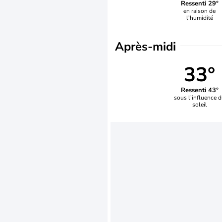
Ressenti 29°
en raison de
l'humidité
Après-midi
33°
Ressenti 43°
sous l’influence 
soleil