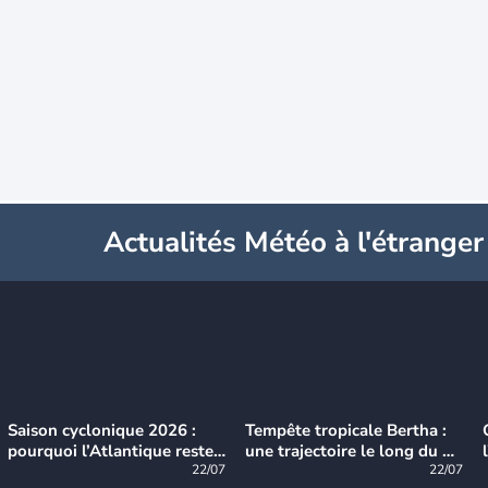
Actualités Météo à l'étranger
Saison cyclonique 2026 :
Tempête tropicale Bertha :
pourquoi l’Atlantique reste
une trajectoire le long du du
très calme à ce stade ?
22/07
littoral américain
22/07