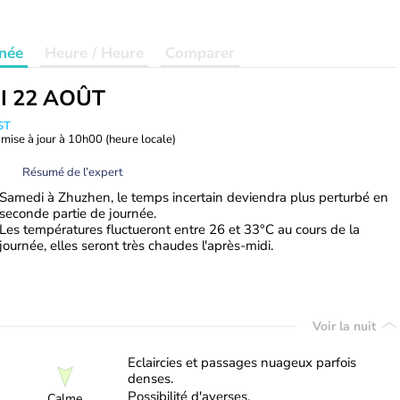
née
Heure / Heure
Comparer
I 22 AOÛT
ST
mise à jour à
10h00
(heure locale)
Résumé de l’expert
Samedi à Zhuzhen, le temps incertain deviendra plus perturbé en
seconde partie de journée.
Les températures fluctueront entre 26 et 33°C au cours de la
journée, elles seront très chaudes l'après-midi.
Voir la nuit
Eclaircies et passages nuageux parfois
denses.
Possibilité d'averses.
Calme