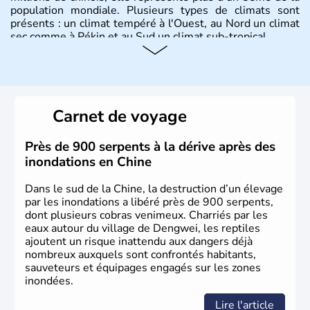
population mondiale. Plusieurs types de climats sont
présents : un climat tempéré à l'Ouest, au Nord un climat
sec comme à Pékin et au Sud un climat sub-tropical.
Histoire et administration
La civilisation chinoise est l'une des plus anciennes et son
histoire a été nourrie d'une succession de nombreuses
Carnet de voyage
dynasties. La dynastie Qing a été la dernière à régner
jusqu'aux guerres de l'opium lorsque la Chine s'est
constituée comme nation et a retrouvé son indépendance
Près de 900 serpents à la dérive après des
en 1945. Illustre pays en matière d'inventions avant-
inondations en Chine
gardistes, la Chine a été la première utilisatrice du papier,
de l'imprimerie à caractères mobiles, de la boussole et de
Dans le sud de la Chine, la destruction d’un élevage
la poudre à canon.
par les inondations a libéré près de 900 serpents,
dont plusieurs cobras venimeux. Charriés par les
eaux autour du village de Dengwei, les reptiles
ajoutent un risque inattendu aux dangers déjà
nombreux auxquels sont confrontés habitants,
sauveteurs et équipages engagés sur les zones
inondées.
Lire l'article