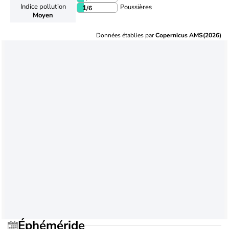
Indice pollution
Poussières
1
/6
Moyen
Données établies par
Copernicus AMS(2026)
Éphéméride