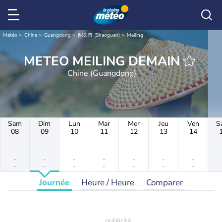
Météo
Chine
Guangdong
韶关市 (Shaoguan)
Meiling
METEO MEILING DEMAIN
Chine (Guangdong)
Sam
Dim
Lun
Mar
Mer
Jeu
Ven
S
08
09
10
11
12
13
14
-
-
-
-
-
-
-
-
-
-
-
-
-
-
Journée
Heure / Heure
Comparer