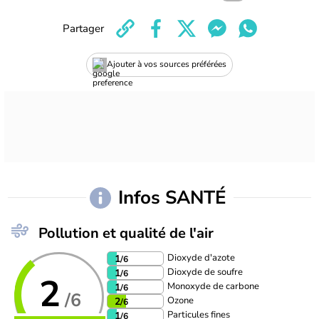
Partager
Ajouter à vos sources préférées
Infos SANTÉ
Pollution et qualité de l'air
Dioxyde d'azote
1
/6
Dioxyde de soufre
1
/6
2
Monoxyde de carbone
1
/6
/6
Ozone
2
/6
Particules fines
1
/6