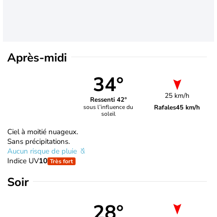
Après-midi
34°
25 km/h
Ressenti 42°
Rafales
45 km/h
sous l’influence du
soleil
Ciel à moitié nuageux.
Sans précipitations.
Aucun risque de pluie
Indice UV
10
Très fort
Soir
28°