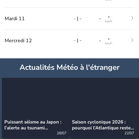
-
-
|
-
Mardi 11
-
km/h
-
-
|
-
Mercredi 12
-
km/h
Actualités Météo à l'étranger
Puissant séisme au Japon :
Saison cyclonique 2026 :
l’alerte au tsunami
pourquoi l’Atlantique reste
désormais levée
28/07
très calme à ce stade ?
22/07