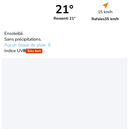
21°
15 km/h
Ressenti 21°
Rafales
35 km/h
Ensoleillé.
Sans précipitations.
Aucun risque de pluie
Indice UV
8
Très fort