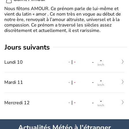
Nous fêtons AMOUR. Ce prénom parle de lui-même et
vient du latin « amor . Ce nom très en vogue au début de
notre ère, renvoyait à l’amour altruiste, universel et à la
compassion. Ce prénom a traversé les siècles assez
discrètement et actuellement, il est rarissime.
jours suivants
-
-
|
-
Lundi 10
-
km/h
-
-
|
-
Mardi 11
-
km/h
-
-
|
-
Mercredi 12
-
km/h
Actualités Météo à l'étranger