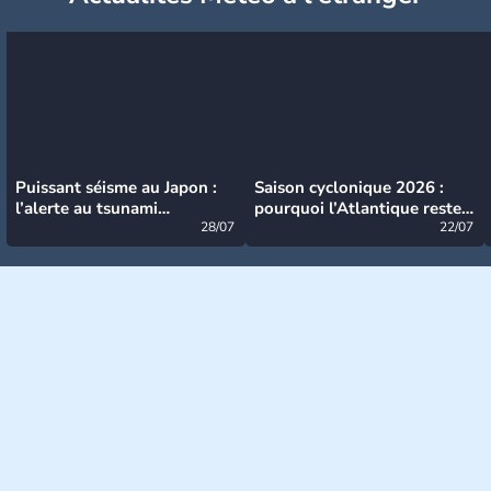
Puissant séisme au Japon :
Saison cyclonique 2026 :
l’alerte au tsunami
pourquoi l’Atlantique reste
désormais levée
28/07
très calme à ce stade ?
22/07