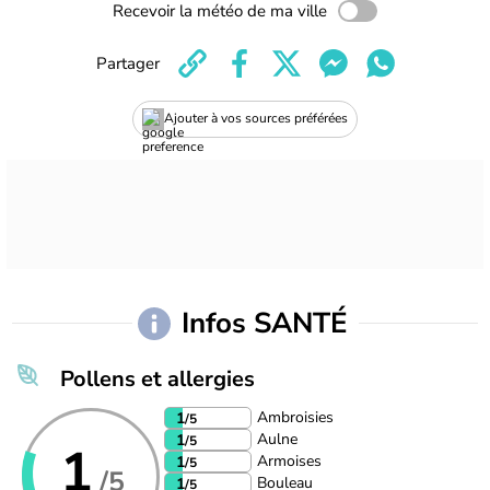
Recevoir la météo de ma ville
Partager
Ajouter à vos sources préférées
Infos SANTÉ
Pollens et allergies
Ambroisies
1
/5
Aulne
1
/5
1
Armoises
1
/5
/5
Bouleau
1
/5