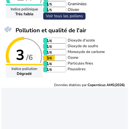
Graminées
1
/5
Indice pollinique
Olivier
1
/5
Très faible
Voir tous les pollens
Pollution et qualité de l'air
Dioxyde d'azote
1
/6
Dioxyde de soufre
1
/6
3
Monoxyde de carbone
1
/6
/6
Ozone
3
/6
Particules fines
1
/6
Indice pollution
Poussières
1
/6
Dégradé
Données établies par
Copernicus AMS(2026)