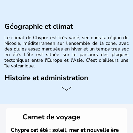
Géographie et climat
Le climat de Chypre est très varié, sec dans la région de
Nicosie, méditerranéen sur l'ensemble de la zone, avec
des pluies assez marquées en hiver et un temps très sec
en été. L'île est située sur le parcours des plaques
tectoniques entre l'Europe et l'Asie. C'est d'ailleurs une
île volcanique.
Histoire et administration
Chypre est une île située dans le bassin Levantin, à l'est
de la Méditerranée et qui se trouve en face de la Syrie.
Près d'1,3 millions d'habitants habitent sur l'île. Les
Chypriotes connaissent l'occupation de l'armée turque
dans la partie nord de Chypre. Nicosie en est la capitale.
Carnet de voyage
La superficie totale de l'île dépasse les 9000 km2.
Chypre cet été : soleil, mer et nouvelle ère