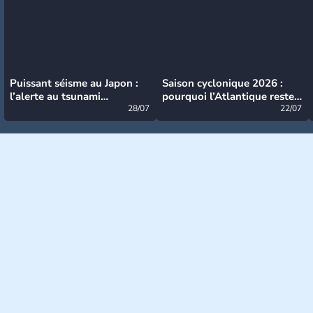
Puissant séisme au Japon :
Saison cyclonique 2026 :
l’alerte au tsunami
pourquoi l’Atlantique reste
désormais levée
28/07
très calme à ce stade ?
22/07