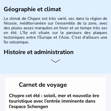
Géographie et climat
Le climat de Chypre est très varié, sec dans la région de
Nicosie, méditerranéen sur l'ensemble de la zone, avec
des pluies assez marquées en hiver et un temps très sec
en été. L'île est située sur le parcours des plaques
tectoniques entre l'Europe et l'Asie. C'est d'ailleurs une
île volcanique.
Histoire et administration
Chypre est une île située dans le bassin Levantin, à l'est
de la Méditerranée et qui se trouve en face de la Syrie.
Près d'1,3 millions d'habitants habitent sur l'île. Les
Chypriotes connaissent l'occupation de l'armée turque
dans la partie nord de Chypre. Nicosie en est la capitale.
Carnet de voyage
La superficie totale de l'île dépasse les 9000 km2.
Chypre cet été : soleil, mer et nouvelle ère
touristique avec l’entrée imminente dans
l’espace Schengen