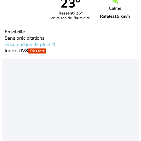
23°
Calme
Ressenti 26°
Rafales
15 km/h
en raison de l'humidité
Ensoleillé.
Sans précipitations.
Aucun risque de pluie
Indice UV
8
Très fort