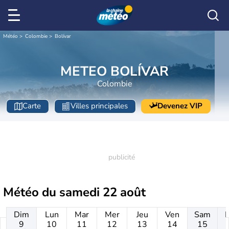
Météo
Colombie
Bolívar
METEO BOLÍVAR
Colombie
Carte
Villes principales
Devenez VIP
Météo du
samedi 22 août
Dim
Lun
Mar
Mer
Jeu
Ven
Sam
9
10
11
12
13
14
15