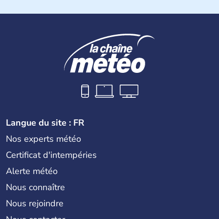
Son nom lui fut attribué par le vénézuélien Francisco de
Miranda, en hommage à Christophe Colomb. L'Espagne y
fonda de nombreuses villes, comme Santafe de Bogotà,
en 1538, qui est toujours la capitale. C'est en 1810, que
le premier parlement s'établit à Bogotà, suivi en 1813
par la proclamation de l'indépendance. la Colombie est
une République depuis 1830.
Langue du site : FR
Nos experts météo
Certificat d'intempéries
Alerte météo
Nous connaître
Nous rejoindre