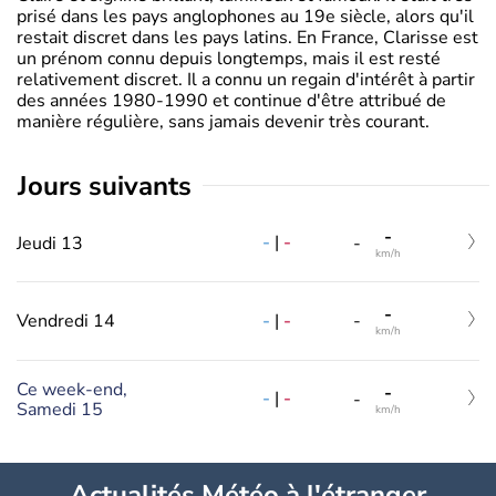
prisé dans les pays anglophones au 19e siècle, alors qu'il
restait discret dans les pays latins. En France, Clarisse est
un prénom connu depuis longtemps, mais il est resté
relativement discret. Il a connu un regain d'intérêt à partir
des années 1980-1990 et continue d'être attribué de
manière régulière, sans jamais devenir très courant.
jours suivants
-
-
|
-
Jeudi 13
-
km/h
-
-
|
-
Vendredi 14
-
km/h
Ce week-end,
-
-
|
-
-
Samedi 15
km/h
Actualités Météo à l'étranger