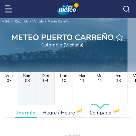
Météo
Colombie
Vichada
Puerto Carreño
METEO PUERTO CARREÑO
Colombie (Vichada)
Ven
Sam
Dim
Lun
Mar
Mer
Jeu
V
07
08
09
10
11
12
13
-
-
-
-
-
-
-
-
-
-
-
-
-
-
Journée
Heure / Heure
Comparer