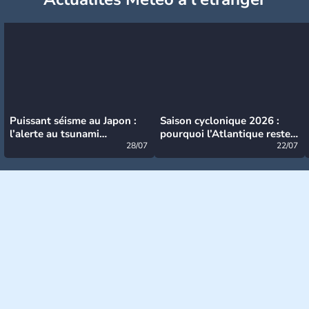
Puissant séisme au Japon :
Saison cyclonique 2026 :
l’alerte au tsunami
pourquoi l’Atlantique reste
désormais levée
28/07
très calme à ce stade ?
22/07