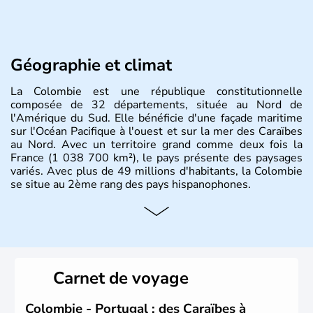
Géographie et climat
La Colombie est une république constitutionnelle
composée de 32 départements, située au Nord de
l'Amérique du Sud. Elle bénéficie d'une façade maritime
sur l'Océan Pacifique à l'ouest et sur la mer des Caraïbes
au Nord. Avec un territoire grand comme deux fois la
France (1 038 700 km²), le pays présente des paysages
variés. Avec plus de 49 millions d'habitants, la Colombie
se situe au 2ème rang des pays hispanophones.
Histoire et administration
Son nom lui fut attribué par le vénézuélien Francisco de
Miranda, en hommage à Christophe Colomb. L'Espagne y
fonda de nombreuses villes, comme Santafe de Bogotà,
Carnet de voyage
en 1538, qui est toujours la capitale. C'est en 1810, que
le premier parlement s'établit à Bogotà, suivi en 1813
par la proclamation de l'indépendance. la Colombie est
Colombie - Portugal : des Caraïbes à