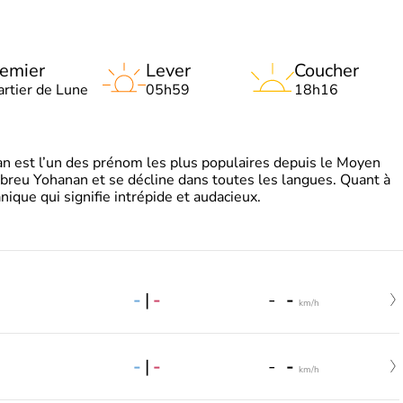
emier
Lever
Coucher
artier de Lune
05h59
18h16
 est l’un des prénom les plus populaires depuis le Moyen
hébreu Yohanan et se décline dans toutes les langues. Quant à
ique qui signifie intrépide et audacieux.
-
|
-
-
-
km/h
-
|
-
-
-
km/h