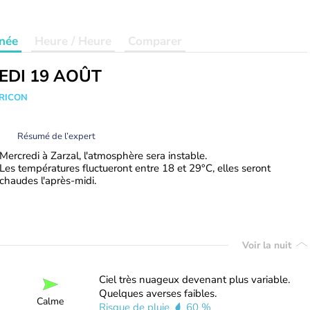
née
Heure / Heure
Comparer
EDI 19 AOÛT
TRICON
Résumé de l’expert
Mercredi à Zarzal, l'atmosphère sera instable.
Les températures fluctueront entre 18 et 29°C, elles seront
chaudes l'après-midi.
Voir la nuit
Ciel très nuageux devenant plus variable.
Quelques averses faibles.
Calme
Risque de pluie
60 %