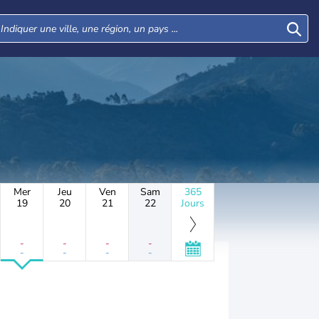
Mer
Jeu
Ven
Sam
365
19
20
21
22
Jours
-
-
-
-
-
-
-
-