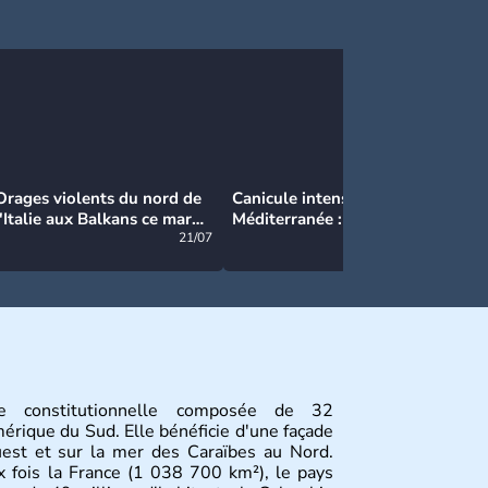
Orages violents du nord de
Canicule intense en
Ca
l'Italie aux Balkans ce mardi
Méditerranée : près de 50°C
Ma
: grosse grêle, violentes
21/07
et des incendies hors de
21/07
rafales et pluies intenses
contrôle en Espagne
e constitutionnelle composée de 32
érique du Sud. Elle bénéficie d'une façade
ouest et sur la mer des Caraïbes au Nord.
 fois la France (1 038 700 km²), le pays