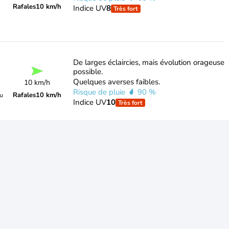
Rafales
10 km/h
Indice UV
8
Très fort
De larges éclaircies, mais évolution orageuse
possible.
Quelques averses faibles.
10 km/h
Risque de pluie
90 %
Rafales
10 km/h
du
Indice UV
10
Très fort