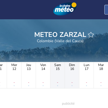
METEO ZARZAL
Colombie (Valle del Cauca)
ar
Mer
Jeu
Ven
Sam
Dim
Lun
Mar
1
12
13
14
15
16
17
18
-
-
-
-
-
-
-
-
-
-
-
-
-
-
-
-