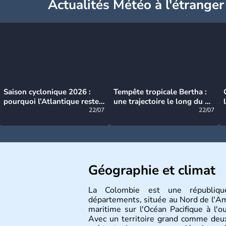
Actualités Météo à l'étranger
Saison cyclonique 2026 :
Tempête tropicale Bertha :
pourquoi l’Atlantique reste
une trajectoire le long du du
très calme à ce stade ?
22/07
littoral américain
22/07
Géographie et climat
La Colombie est une républiqu
départements, située au Nord de l'Am
maritime sur l'Océan Pacifique à l'
Avec un territoire grand comme deux