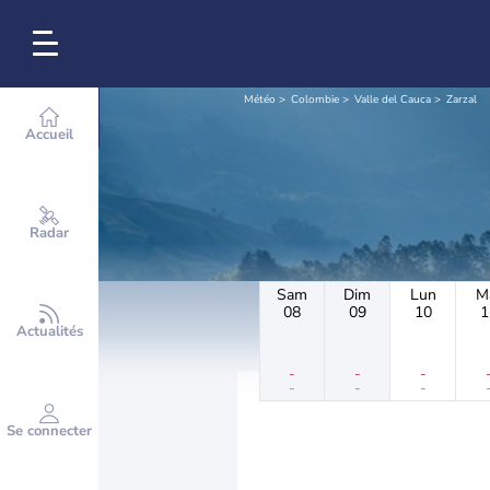
Météo
Colombie
Valle del Cauca
Zarzal
Accueil
Radar
Sam
Dim
Lun
M
08
09
10
1
Actualités
-
-
-
-
-
-
Se connecter