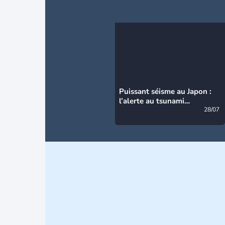
Puissant séisme au Japon :
l’alerte au tsunami
désormais levée
28/07