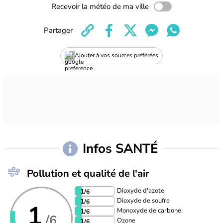
Recevoir la météo de ma ville
Partager
Ajouter à vos sources préférées
Infos SANTÉ
Pollution et qualité de l'air
Dioxyde d'azote
1
/6
Dioxyde de soufre
1
/6
1
Monoxyde de carbone
1
/6
/6
Ozone
1
/6