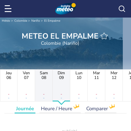
Météo
Colombie
Nariño
El Empalme
METEO EL EMPALME
Colombie (Nariño)
Jeu
Ven
Sam
Dim
Lun
Mar
Mer
J
06
07
08
09
10
11
12
-
-
-
-
-
-
-
-
-
-
-
-
-
-
Journée
Heure / Heure
Comparer