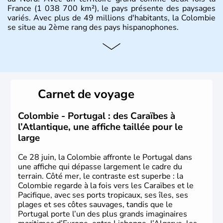
France (1 038 700 km²), le pays présente des paysages
variés. Avec plus de 49 millions d'habitants, la Colombie
se situe au 2ème rang des pays hispanophones.
Histoire et administration
Son nom lui fut attribué par le vénézuélien Francisco de
Miranda, en hommage à Christophe Colomb. L'Espagne y
fonda de nombreuses villes, comme Santafe de Bogotà,
Carnet de voyage
en 1538, qui est toujours la capitale. C'est en 1810, que
le premier parlement s'établit à Bogotà, suivi en 1813
par la proclamation de l'indépendance. la Colombie est
Colombie - Portugal : des Caraïbes à
une République depuis 1830.
l’Atlantique, une affiche taillée pour le
large
Ce 28 juin, la Colombie affronte le Portugal dans
une affiche qui dépasse largement le cadre du
terrain. Côté mer, le contraste est superbe : la
Colombie regarde à la fois vers les Caraïbes et le
Pacifique, avec ses ports tropicaux, ses îles, ses
plages et ses côtes sauvages, tandis que le
Portugal porte l’un des plus grands imaginaires