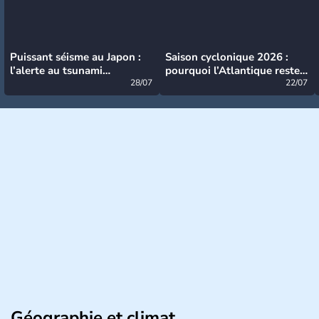
Puissant séisme au Japon :
Saison cyclonique 2026 :
l’alerte au tsunami
pourquoi l’Atlantique reste
désormais levée
28/07
très calme à ce stade ?
22/07
Géographie et climat