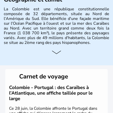
La Colombie est une république constitutionnelle
composée de 32 départements, située au Nord de
l'Amérique du Sud. Elle bénéficie d'une façade maritime
sur l'Océan Pacifique à l'ouest et sur la mer des Caraïbes
au Nord. Avec un territoire grand comme deux fois la
France (1 038 700 km²), le pays présente des paysages
variés. Avec plus de 49 millions d'habitants, la Colombie
se situe au 2ème rang des pays hispanophones.
Histoire et administration
Son nom lui fut attribué par le vénézuélien Francisco de
Miranda, en hommage à Christophe Colomb. L'Espagne y
fonda de nombreuses villes, comme Santafe de Bogotà,
Carnet de voyage
en 1538, qui est toujours la capitale. C'est en 1810, que
le premier parlement s'établit à Bogotà, suivi en 1813
par la proclamation de l'indépendance. la Colombie est
Colombie - Portugal : des Caraïbes à
une République depuis 1830.
l’Atlantique, une affiche taillée pour le
large
Ce 28 juin, la Colombie affronte le Portugal dans