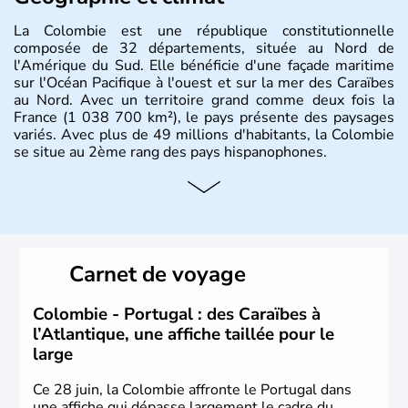
La Colombie est une république constitutionnelle
composée de 32 départements, située au Nord de
l'Amérique du Sud. Elle bénéficie d'une façade maritime
sur l'Océan Pacifique à l'ouest et sur la mer des Caraïbes
au Nord. Avec un territoire grand comme deux fois la
France (1 038 700 km²), le pays présente des paysages
variés. Avec plus de 49 millions d'habitants, la Colombie
se situe au 2ème rang des pays hispanophones.
Histoire et administration
Son nom lui fut attribué par le vénézuélien Francisco de
Miranda, en hommage à Christophe Colomb. L'Espagne y
fonda de nombreuses villes, comme Santafe de Bogotà,
Carnet de voyage
en 1538, qui est toujours la capitale. C'est en 1810, que
le premier parlement s'établit à Bogotà, suivi en 1813
par la proclamation de l'indépendance. la Colombie est
Colombie - Portugal : des Caraïbes à
une République depuis 1830.
l’Atlantique, une affiche taillée pour le
large
Ce 28 juin, la Colombie affronte le Portugal dans
une affiche qui dépasse largement le cadre du