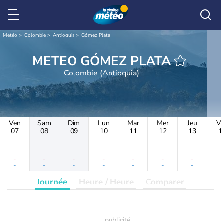
Météo
Colombie
Antioquia
Gómez Plata
METEO GÓMEZ PLATA
Colombie (Antioquia)
Ven
Sam
Dim
Lun
Mar
Mer
Jeu
V
07
08
09
10
11
12
13
-
-
-
-
-
-
-
-
-
-
-
-
-
-
Journée
Heure / Heure
Comparer