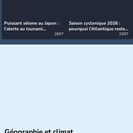
Puissant séisme au Japon :
Saison cyclonique 2026 :
l’alerte au tsunami
pourquoi l’Atlantique reste
désormais levée
28/07
très calme à ce stade ?
22/07
Géographie et climat