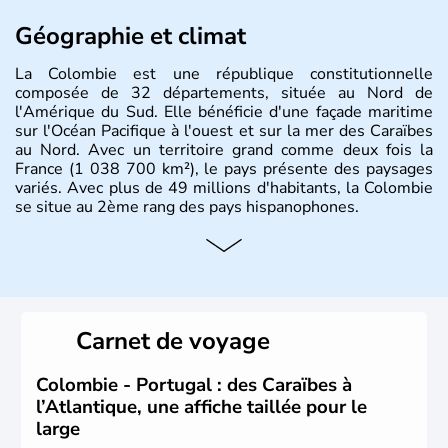
Géographie et climat
La Colombie est une république constitutionnelle
composée de 32 départements, située au Nord de
l'Amérique du Sud. Elle bénéficie d'une façade maritime
sur l'Océan Pacifique à l'ouest et sur la mer des Caraïbes
au Nord. Avec un territoire grand comme deux fois la
France (1 038 700 km²), le pays présente des paysages
variés. Avec plus de 49 millions d'habitants, la Colombie
se situe au 2ème rang des pays hispanophones.
Histoire et administration
Son nom lui fut attribué par le vénézuélien Francisco de
Miranda, en hommage à Christophe Colomb. L'Espagne y
fonda de nombreuses villes, comme Santafe de Bogotà,
Carnet de voyage
en 1538, qui est toujours la capitale. C'est en 1810, que
le premier parlement s'établit à Bogotà, suivi en 1813
par la proclamation de l'indépendance. la Colombie est
Colombie - Portugal : des Caraïbes à
une République depuis 1830.
l’Atlantique, une affiche taillée pour le
large