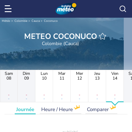
Météo
Colombie
Cauca
Coconuco
METEO COCONUCO
Colombie (Cauca)
Sam
Dim
Lun
Mar
Mer
Jeu
Ven
S
08
09
10
11
12
13
14
-
-
-
-
-
-
-
-
-
-
-
-
-
-
Journée
Heure / Heure
Comparer