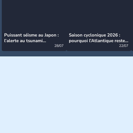
Puissant séisme au Japon :
Saison cyclonique 2026 :
l’alerte au tsunami
pourquoi l’Atlantique reste
désormais levée
28/07
très calme à ce stade ?
22/07