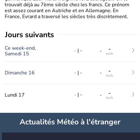
trouvait déjà au 7ème siècle chez les francs. Ce prénom
est assez courant en Autriche et en Allemagne. En
France, Evrard a traversé les siècles très discrètement.
jours suivants
Ce week-end,
-
-
|
-
-
Samedi 15
km/h
-
-
|
-
Dimanche 16
-
km/h
-
-
|
-
Lundi 17
-
km/h
Actualités Météo à l'étranger