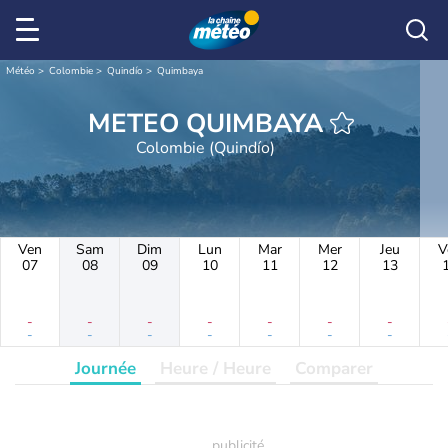
Météo
Colombie
Quindío
Quimbaya
METEO QUIMBAYA
Colombie (Quindío)
Ven
Sam
Dim
Lun
Mar
Mer
Jeu
V
07
08
09
10
11
12
13
-
-
-
-
-
-
-
-
-
-
-
-
-
-
Journée
Heure / Heure
Comparer