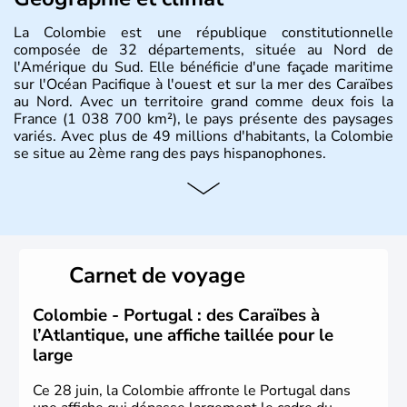
La Colombie est une république constitutionnelle
composée de 32 départements, située au Nord de
l'Amérique du Sud. Elle bénéficie d'une façade maritime
sur l'Océan Pacifique à l'ouest et sur la mer des Caraïbes
au Nord. Avec un territoire grand comme deux fois la
France (1 038 700 km²), le pays présente des paysages
variés. Avec plus de 49 millions d'habitants, la Colombie
se situe au 2ème rang des pays hispanophones.
Histoire et administration
Son nom lui fut attribué par le vénézuélien Francisco de
Miranda, en hommage à Christophe Colomb. L'Espagne y
fonda de nombreuses villes, comme Santafe de Bogotà,
Carnet de voyage
en 1538, qui est toujours la capitale. C'est en 1810, que
le premier parlement s'établit à Bogotà, suivi en 1813
par la proclamation de l'indépendance. la Colombie est
Colombie - Portugal : des Caraïbes à
une République depuis 1830.
l’Atlantique, une affiche taillée pour le
large
Ce 28 juin, la Colombie affronte le Portugal dans