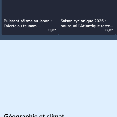
Puissant séisme au Japon :
Saison cyclonique 2026 :
l’alerte au tsunami
pourquoi l’Atlantique reste
désormais levée
28/07
très calme à ce stade ?
22/07
Géographie et climat