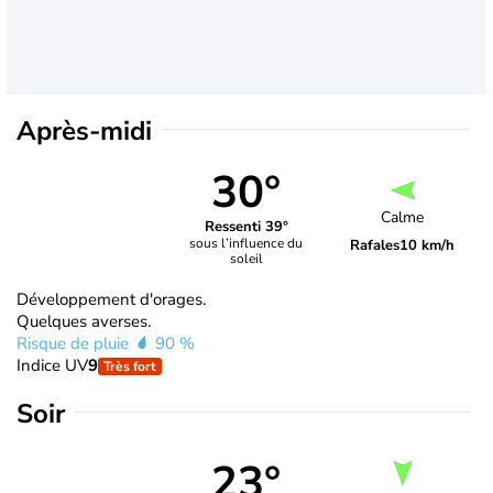
Après-midi
30°
Calme
Ressenti 39°
sous l’influence du
Rafales
10 km/h
soleil
Développement d'orages.
Quelques averses.
Risque de pluie
90 %
Indice UV
9
Très fort
Soir
23°