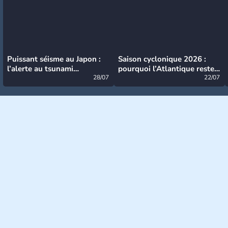
Puissant séisme au Japon :
Saison cyclonique 2026 :
l’alerte au tsunami
pourquoi l’Atlantique reste
désormais levée
28/07
très calme à ce stade ?
22/07