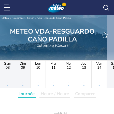
Météo
Colombie
Cesar
Vda-Resguardo Caño Padilla
METEO VDA-RESGUARDO
CAÑO PADILLA
Colombie (Cesar)
Sam
Dim
Lun
Mar
Mer
Jeu
Ven
S
08
09
10
11
12
13
14
-
-
-
-
-
-
-
-
-
-
-
-
-
-
Journée
Heure / Heure
Comparer