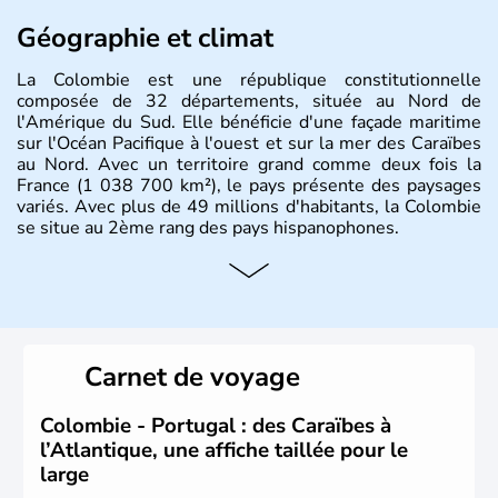
Géographie et climat
La Colombie est une république constitutionnelle
composée de 32 départements, située au Nord de
l'Amérique du Sud. Elle bénéficie d'une façade maritime
sur l'Océan Pacifique à l'ouest et sur la mer des Caraïbes
au Nord. Avec un territoire grand comme deux fois la
France (1 038 700 km²), le pays présente des paysages
variés. Avec plus de 49 millions d'habitants, la Colombie
se situe au 2ème rang des pays hispanophones.
Histoire et administration
Son nom lui fut attribué par le vénézuélien Francisco de
Miranda, en hommage à Christophe Colomb. L'Espagne y
fonda de nombreuses villes, comme Santafe de Bogotà,
Carnet de voyage
en 1538, qui est toujours la capitale. C'est en 1810, que
le premier parlement s'établit à Bogotà, suivi en 1813
par la proclamation de l'indépendance. la Colombie est
Colombie - Portugal : des Caraïbes à
une République depuis 1830.
l’Atlantique, une affiche taillée pour le
large