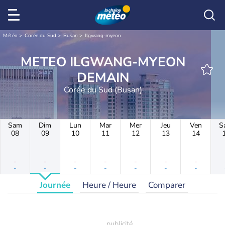
Météo
Corée du Sud
Busan
Ilgwang-myeon
METEO ILGWANG-MYEON
DEMAIN
Corée du Sud (Busan)
Sam
Dim
Lun
Mar
Mer
Jeu
Ven
S
08
09
10
11
12
13
14
-
-
-
-
-
-
-
-
-
-
-
-
-
-
Journée
Heure / Heure
Comparer