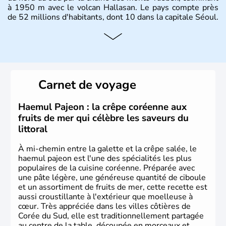
à 1950 m avec le volcan Hallasan. Le pays compte près
de 52 millions d'habitants, dont 10 dans la capitale Séoul.
Histoire et administration
La
Corée du Sud
est un pays de l’
Asie de l’Es
t composé
de vingt provinces. Outre sa capitale
Séoul
, Ulsan et
Pusan sont deux autres villes majeures du pays. Le
Carnet de voyage
christianisme et le bouddhisme en sont les deux
principales religions. Ce pays partage sa culture avec la
Corée du Nord
. Les Jeux Olympiques s’y sont déroulés en
Haemul Pajeon : la crêpe coréenne aux
1988, de même que la Coupe du Monde de football en
fruits de mer qui célèbre les saveurs du
2002, en collaboration avec le Japon.
littoral
À mi-chemin entre la galette et la crêpe salée, le
haemul pajeon est l'une des spécialités les plus
populaires de la cuisine coréenne. Préparée avec
une pâte légère, une généreuse quantité de ciboule
et un assortiment de fruits de mer, cette recette est
aussi croustillante à l'extérieur que moelleuse à
cœur. Très appréciée dans les villes côtières de
Corée du Sud, elle est traditionnellement partagée
au centre de la table, découpée en morceaux et