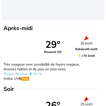
Après-midi
29°
30 km/h
Rafales
45 km/h
Ressenti 34°
>70 km/h
Très nuageux avec possibilité de foyers orageux.
Averses faibles et de plus en plus rares.
Risque de pluie
50 %
Indice UV
6
Fort
Soir
26°
25 km/h