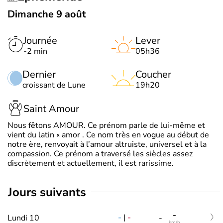
Dimanche 9 août
Journée
Lever
-2 min
05h36
Dernier
Coucher
croissant de Lune
19h20
Saint Amour
Nous fêtons AMOUR. Ce prénom parle de lui-même et
vient du latin « amor . Ce nom très en vogue au début de
notre ère, renvoyait à l’amour altruiste, universel et à la
compassion. Ce prénom a traversé les siècles assez
discrètement et actuellement, il est rarissime.
jours suivants
-
-
|
-
Lundi 10
-
km/h