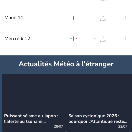
-
-
|
-
Mardi 11
-
km/h
-
-
|
-
Mercredi 12
-
km/h
Actualités Météo à l'étranger
Puissant séisme au Japon :
Saison cyclonique 2026 :
l’alerte au tsunami
pourquoi l’Atlantique reste
désormais levée
28/07
très calme à ce stade ?
22/07