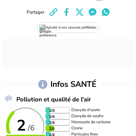
Partager
Ajouter à vos sources préférées
Infos SANTÉ
Pollution et qualité de l'air
Dioxyde d'azote
1
/6
Dioxyde de soufre
1
/6
2
Monoxyde de carbone
1
/6
/6
Ozone
2
/6
Particules fines
1
/6