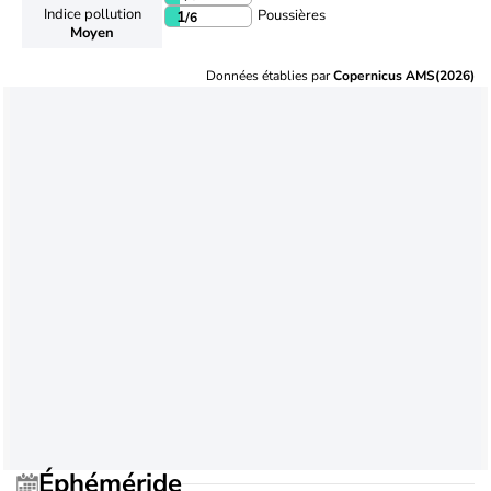
Indice pollution
Poussières
1
/6
Moyen
Données établies par
Copernicus AMS(2026)
Éphéméride