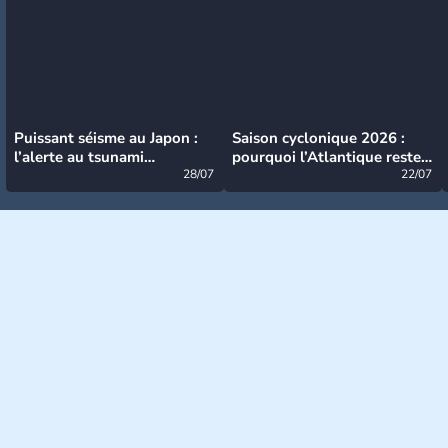
Puissant séisme au Japon :
Saison cyclonique 2026 :
l’alerte au tsunami
pourquoi l’Atlantique reste
désormais levée
28/07
très calme à ce stade ?
22/07