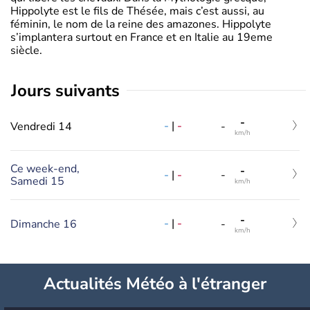
Hippolyte est le fils de Thésée, mais c’est aussi, au
féminin, le nom de la reine des amazones. Hippolyte
s’implantera surtout en France et en Italie au 19eme
siècle.
jours suivants
-
-
|
-
Vendredi 14
-
km/h
Ce week-end,
-
-
|
-
-
Samedi 15
km/h
-
-
|
-
Dimanche 16
-
km/h
Actualités Météo à l'étranger