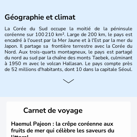
Géographie et climat
La Corée du Sud occupe la moitié de la péninsule
coréenne sur 100 210 km². Large de 200 km, le pays est
encadré à l'ouest par la Mer Jaune et à l'Est par la mer du
Japon. Il partage sa frontière terrestre avec la Corée du
Nord. Aux trois-quarts montagneux, le pays est partagé
du nord au sud par la chaîne des monts Taebek, culminant
à 1950 m avec le volcan Hallasan. Le pays compte près
de 52 millions d'habitants, dont 10 dans la capitale Séoul.
Histoire et administration
La
Corée du Sud
est un pays de l’
Asie de l’Es
t composé
de vingt provinces. Outre sa capitale
Séoul
, Ulsan et
Pusan sont deux autres villes majeures du pays. Le
Carnet de voyage
christianisme et le bouddhisme en sont les deux
principales religions. Ce pays partage sa culture avec la
Corée du Nord
. Les Jeux Olympiques s’y sont déroulés en
Haemul Pajeon : la crêpe coréenne aux
1988, de même que la Coupe du Monde de football en
fruits de mer qui célèbre les saveurs du
2002, en collaboration avec le Japon.