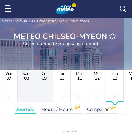
Météo
Corée du Sud
Gyeongsang du Sud
Chilseo-myeon
METEO CHILSEO-MYEON
Corée du Sud (Gyeongsang du Sud)
Ven
Sam
Dim
Lun
Mar
Mer
Jeu
V
07
08
09
10
11
12
13
-
-
-
-
-
-
-
-
-
-
-
-
-
-
Journée
Heure / Heure
Comparer