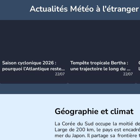
Actualités Météo à l'étranger
Saison cyclonique 2026 :
Tempête tropicale Bertha :
pourquoi l’Atlantique reste
une trajectoire le long du du
très calme à ce stade ?
22/07
littoral américain
22/07
Géographie et climat
La Corée du Sud occupe la moitié d
Large de 200 km, le pays est encadré à
mer du Japon. Il partage sa frontière 