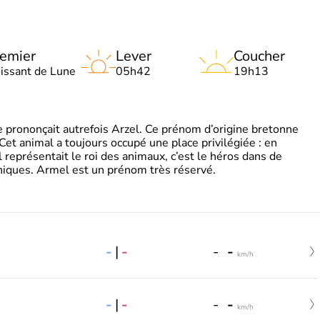
emier
Lever
Coucher
oissant de Lune
05h42
19h13
 prononçait autrefois Arzel. Ce prénom d’origine bretonne
. Cet animal a toujours occupé une place privilégiée : en
représentait le roi des animaux, c’est le héros dans de
ques. Armel est un prénom très réservé.
-
|
-
-
-
km/h
-
|
-
-
-
km/h