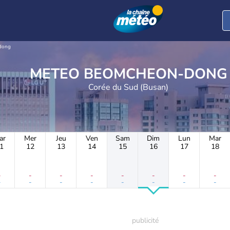
dong
METEO BEOMCHEON-DONG
Corée du Sud (Busan)
ar
Mer
Jeu
Ven
Sam
Dim
Lun
Mar
1
12
13
14
15
16
17
18
-
-
-
-
-
-
-
-
-
-
-
-
-
-
-
-