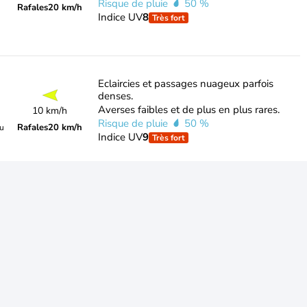
Risque de pluie
50 %
Rafales
20 km/h
Indice UV
8
Très fort
Eclaircies et passages nuageux parfois
denses.
Averses faibles et de plus en plus rares.
10 km/h
Risque de pluie
50 %
Rafales
20 km/h
du
Indice UV
9
Très fort