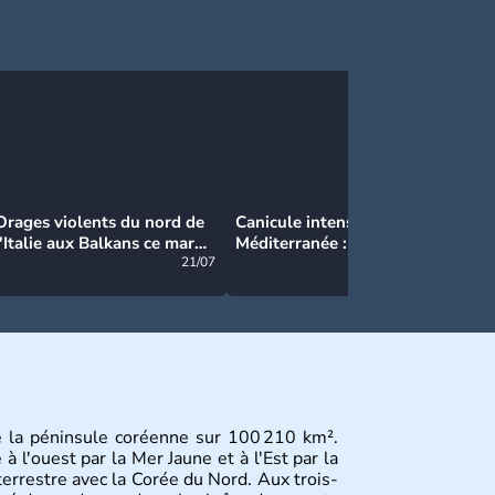
Orages violents du nord de
Canicule intense en
Ca
l'Italie aux Balkans ce mardi
Méditerranée : près de 50°C
Ma
: grosse grêle, violentes
21/07
et des incendies hors de
21/07
rafales et pluies intenses
contrôle en Espagne
e la péninsule coréenne sur 100 210 km².
 l'ouest par la Mer Jaune et à l'Est par la
terrestre avec la Corée du Nord. Aux trois-