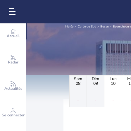
Météo
Corée du Sud
Busan
Beomcheon-
Accueil
Radar
Sam
Dim
Lun
M
08
09
10
1
Actualités
-
-
-
-
-
-
Se connecter