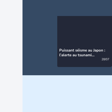
Puissant séisme au Japon :
l’alerte au tsunami
désormais levée
28/07