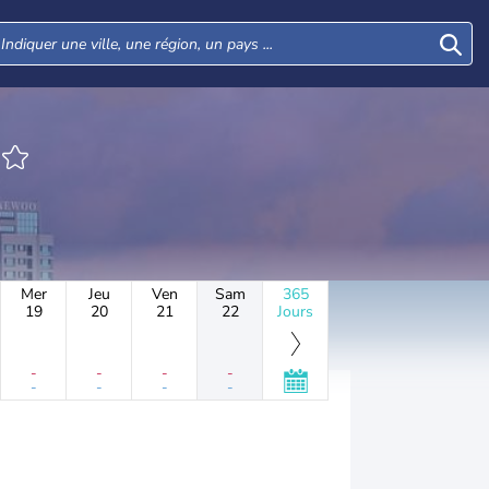
Mer
Jeu
Ven
Sam
365
19
20
21
22
Jours
-
-
-
-
-
-
-
-