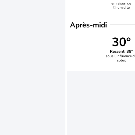
en raison de
l'humidité
Après-midi
30°
Ressenti 38°
sous l’influence 
soleil